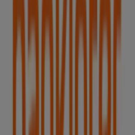
Estamos a punto de publicar ofertas de Bankinter
Ciudades con tiendas de Bankinter
Bankinter en Basauri
Bankinter en Barakaldo
Bankinter en Leioa
Bankinter en Portugalete
Bankinter en Getxo
Bankinter en Gernika-Lumo
Bankinter en Donostia-San Sebastián
Bankinter en
Castro-Urdiales
Bankinter en Eibar
Bankinter en
Laredo
Bankinter en Colindres
Bankinter en Bergara
Ver más ciudades
Otros negocios de Bancos y Seguros
en Bilbao
Bankinter