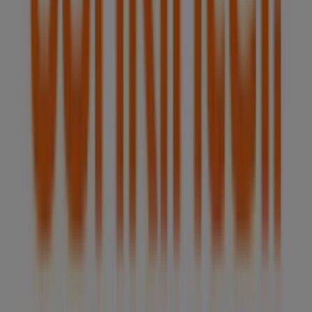
Bankinter
en las tiendas de
Bilbao
y mantente
actualizado con los mejores precios durante
agosto de
2026
. En Tiendeo, siempre encontrarás las mejores
tiendas y opciones de compra en
Bilbao
. ¡Empieza a
explorar las tiendas y promociones que tenemos para ti
ahora mismo!
Publicidad