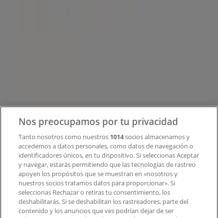
Tiendeo
¿Qué hacemos?
Soluciones para empresas
Noticias y prensa
Trabaja con nosotros
Contacto
Nos preocupamos por tu privacidad
Tanto nosotros como nuestros
1014
socios almacenamos y
accedemos a datos personales, como datos de navegación o
Contacto comercial y de marketing
identificadores únicos, en tu dispositivo. Si seleccionas Aceptar
Tienda mal colocada en el mapa
y navegar, estarás permitiendo que las tecnologías de rastreo
Notificar un folleto
apoyen los propósitos que se muestran en «nosotros y
¿Encontraste un problema en la web o en la
nuestros socios tratamos datos para proporcionar». Si
aplicación?
seleccionas Rechazar o retiras tu consentimiento, los
deshabilitarás. Si se deshabilitan los rastreadores, parte del
contenido y los anuncios que ves podrían dejar de ser