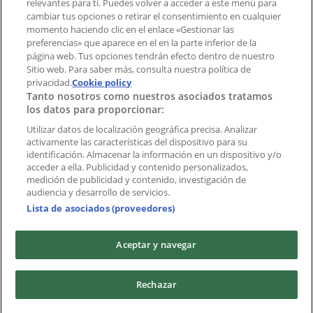
Índices
relevantes para ti. Puedes volver a acceder a este menú para
cambiar tus opciones o retirar el consentimiento en cualquier
momento haciendo clic en el enlace «Gestionar las
preferencias» que aparece en el en la parte inferior de la
Marcas
página web. Tus opciones tendrán efecto dentro de nuestro
Marcas locales
Sitio web. Para saber más, consulta nuestra política de
Negocios
privacidad.
Cookie policy
Tanto nosotros como nuestros asociados tratamos
Negocios cercanos
los datos para proporcionar:
Productos
Productos locales
Utilizar datos de localización geográfica precisa. Analizar
activamente las características del dispositivo para su
Ciudades
identificación. Almacenar la información en un dispositivo y/o
acceder a ella. Publicidad y contenido personalizados,
Descargar la APP Tiendeo
medición de publicidad y contenido, investigación de
audiencia y desarrollo de servicios.
Lista de asociados (proveedores)
Aceptar y navegar
Copyright © Tiendeo ® 2026 · Shopfully Marketing S.L.U. –
Rechazar
Palau de Mar – 08039 Barcelona, Spain