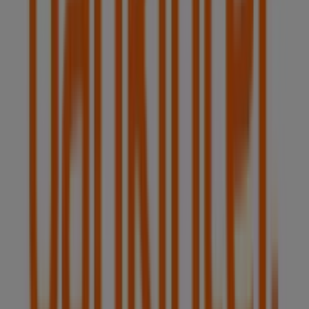
¡Bienvenido a Tiendeo! Aquí puedes encontrar no solo
las mejores
ofertas
,
catálogos
y
promociones
, sino
también descubrir las tiendas más populares en
Bilbao
.
Durante el mes de
agosto de 2026
, en nuestra
plataforma podrás conocer las últimas novedades de
Bankinter
, una de las marcas más reconocidas, así
como la ubicación y detalles de las tiendas más cercanas
en
Bilbao
.
En Tiendeo, no solo tendrás acceso a
promociones
y
descuentos, sino también a información sobre las
tiendas físicas de tu ciudad. Explora los catálogos de
Bankinter
, encuentra las tiendas en
Bilbao
y descubre
los productos con grandes descuentos para ahorrar en
tus compras este
agosto
. Además, te mantenemos al
tanto de las ubicaciones exactas, horarios de atención y
todos los detalles necesarios para que puedas disfrutar
de una experiencia de compra completa en
Bilbao
.
No pierdas la oportunidad de aprovechar las
ofertas
de