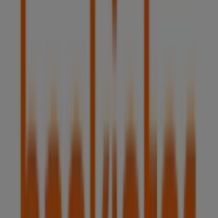
Bankinter
BEGO/AKO ANDRA MARI,21, Basauri
6.0 km
Publicidad