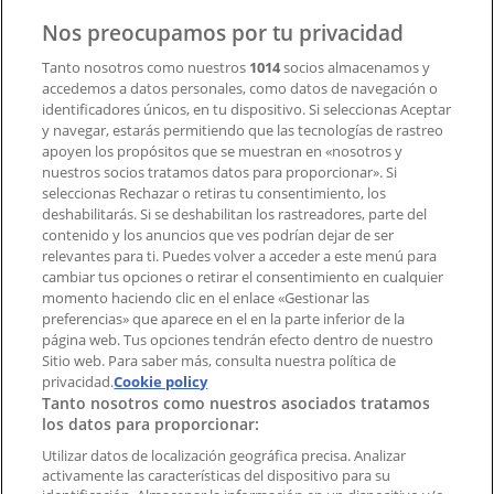
Contacto
Nos preocupamos por tu privacidad
Tanto nosotros como nuestros
1014
socios almacenamos y
accedemos a datos personales, como datos de navegación o
Contacto comercial y de marketing
identificadores únicos, en tu dispositivo. Si seleccionas Aceptar
Tienda mal colocada en el mapa
y navegar, estarás permitiendo que las tecnologías de rastreo
Notificar un folleto
apoyen los propósitos que se muestran en «nosotros y
¿Encontraste un problema en la web o en la
nuestros socios tratamos datos para proporcionar». Si
aplicación?
seleccionas Rechazar o retiras tu consentimiento, los
deshabilitarás. Si se deshabilitan los rastreadores, parte del
contenido y los anuncios que ves podrían dejar de ser
Índices
relevantes para ti. Puedes volver a acceder a este menú para
cambiar tus opciones o retirar el consentimiento en cualquier
momento haciendo clic en el enlace «Gestionar las
preferencias» que aparece en el en la parte inferior de la
Marcas
página web. Tus opciones tendrán efecto dentro de nuestro
Marcas locales
Sitio web. Para saber más, consulta nuestra política de
Negocios
privacidad.
Cookie policy
Tanto nosotros como nuestros asociados tratamos
Negocios cercanos
los datos para proporcionar:
Productos
Productos locales
Utilizar datos de localización geográfica precisa. Analizar
activamente las características del dispositivo para su
Ciudades