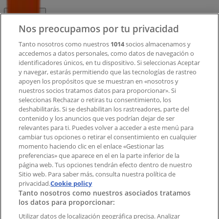
Contacto
Nos preocupamos por tu privacidad
Tanto nosotros como nuestros
1014
socios almacenamos y
accedemos a datos personales, como datos de navegación o
Contacto comercial y de marketing
identificadores únicos, en tu dispositivo. Si seleccionas Aceptar
Tienda mal colocada en el mapa
y navegar, estarás permitiendo que las tecnologías de rastreo
Notificar un folleto
apoyen los propósitos que se muestran en «nosotros y
¿Encontraste un problema en la web o en la
nuestros socios tratamos datos para proporcionar». Si
aplicación?
seleccionas Rechazar o retiras tu consentimiento, los
deshabilitarás. Si se deshabilitan los rastreadores, parte del
contenido y los anuncios que ves podrían dejar de ser
Índices
relevantes para ti. Puedes volver a acceder a este menú para
cambiar tus opciones o retirar el consentimiento en cualquier
momento haciendo clic en el enlace «Gestionar las
preferencias» que aparece en el en la parte inferior de la
Marcas
página web. Tus opciones tendrán efecto dentro de nuestro
Marcas locales
Sitio web. Para saber más, consulta nuestra política de
Negocios
privacidad.
Cookie policy
Tanto nosotros como nuestros asociados tratamos
Negocios cercanos
los datos para proporcionar:
Productos
Productos locales
Utilizar datos de localización geográfica precisa. Analizar