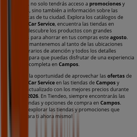
En Tiendeo, no solo tendrás acceso a
promociones
y
descuentos, sino también a información sobre las
tiendas físicas de tu ciudad. Explora los catálogos de
Eurorepar Car Service
, encuentra las tiendas en
Campos
y descubre los productos con grandes
descuentos para ahorrar en tus compras este
agosto
.
Además, te mantenemos al tanto de las ubicaciones
exactas, horarios de atención y todos los detalles
necesarios para que puedas disfrutar de una experiencia
de compra completa en
Campos
.
No pierdas la oportunidad de aprovechar las
ofertas
de
Eurorepar Car Service
en las tiendas de
Campos
y
mantente actualizado con los mejores precios durante
agosto de 2026
. En Tiendeo, siempre encontrarás las
mejores tiendas y opciones de compra en
Campos
.
¡Empieza a explorar las tiendas y promociones que
tenemos para ti ahora mismo!
Publicidad