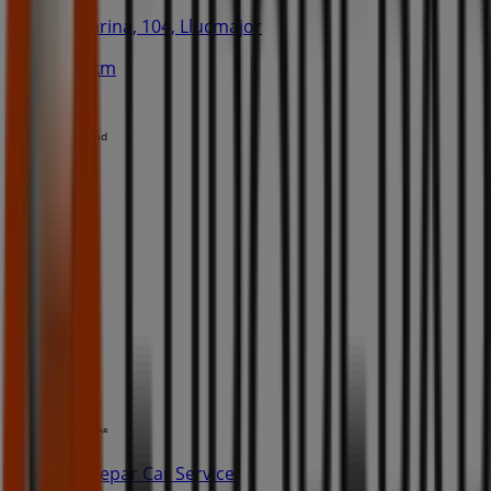
C/ Marina, 104, Llucmajor
14.8 km
Publicidad
Eurorepar Car Service