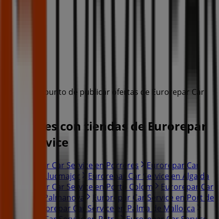
Estamos a punto de publicar ofertas de Eurorepar Car
Service
Ciudades con tiendas de Eurorepar
Car Service
Eurorepar Car Service en Porreres
Eurorepar Car
Service en Llucmajor
Eurorepar Car Service en Algaida
Eurorepar Car Service en Porto Colom
Eurorepar Car
Service en Palmanova
Eurorepar Car Service en Port de
Sóller
Eurorepar Car Service en Palma de Mallorca
Eurorepar Car Service en Petra
Eurorepar Car Service