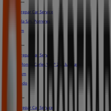
Eurorepar Car Service
C/ Sala S/n, Porreres
9.1 km
Eurorepar Car Service
Avd. Ronda Carles V, Nº 26, Llucmajor
13.9 km
Cerrado
Eurorepar Car Service