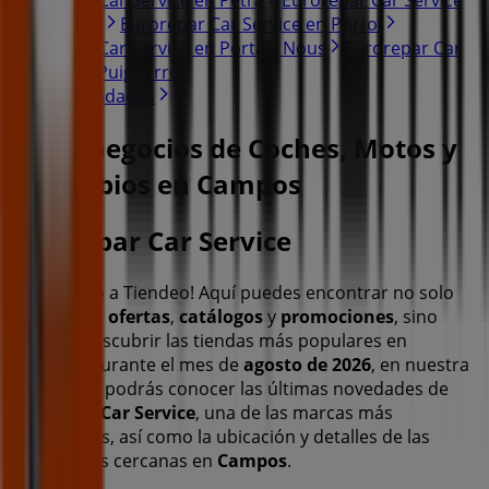
en Peguera
Eurorepar Car Service en Pòrtol
Eurorepar Car Service en Portals Nous
Eurorepar Car
Service en Puigderrós
Ver más ciudades
Otros negocios de Coches, Motos y
Recambios en Campos
Eurorepar Car Service
¡Bienvenido a Tiendeo! Aquí puedes encontrar no solo
las mejores
ofertas
,
catálogos
y
promociones
, sino
también descubrir las tiendas más populares en
Campos
. Durante el mes de
agosto de 2026
, en nuestra
plataforma podrás conocer las últimas novedades de
Eurorepar Car Service
, una de las marcas más
reconocidas, así como la ubicación y detalles de las
tiendas más cercanas en
Campos
.