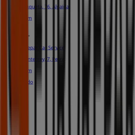
C/ Tanqueta, 76, Algaida
19.4 km
Eurorepar Car Service
C/ Monterrey, 7, Petra
21.1 km
Cerrado
Publicidad