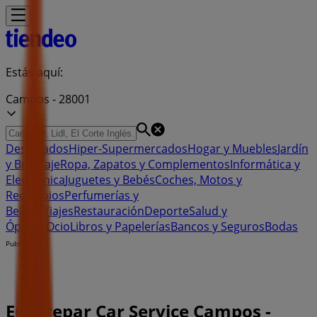
Estás aquí:
Campos - 28001
Destacados
Hiper-Supermercados
Hogar y Muebles
Jardín
y Bricolaje
Ropa, Zapatos y Complementos
Informática y
Electrónica
Juguetes y Bebés
Coches, Motos y
Recambios
Perfumerías y
Belleza
Viajes
Restauración
Deporte
Salud y
Ópticas
Ocio
Libros y Papelerías
Bancos y Seguros
Bodas
Publicidad
Eurorepar Car Service Campos -