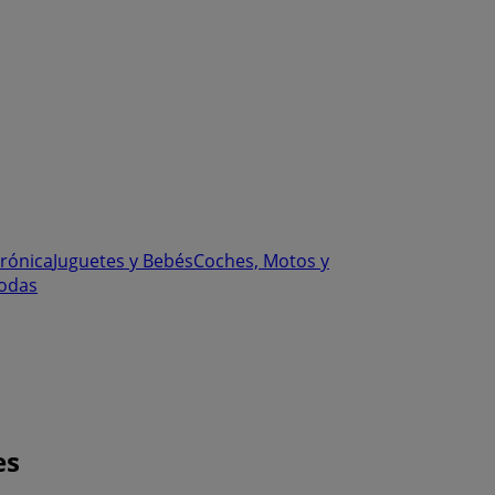
trónica
Juguetes y Bebés
Coches, Motos y
odas
es