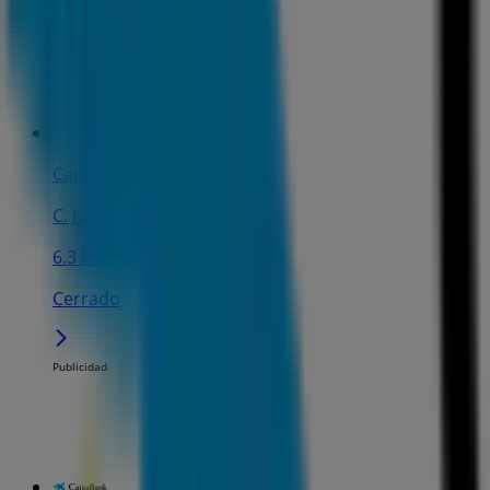
4.1 km
Cerrado
CaixaBank
C. Juncaril, 1, Jun
6.3 km
Cerrado
Publicidad