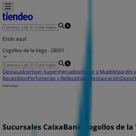
Estás aquí:
Cogollos de la Vega - 28001
Destacados
Hiper-Supermercados
Hogar y Muebles
Jardín y
Recambios
Perfumerías y Belleza
Viajes
Restauración
Depor
Publicidad
Sucursales CaixaBank Cogollos de la 