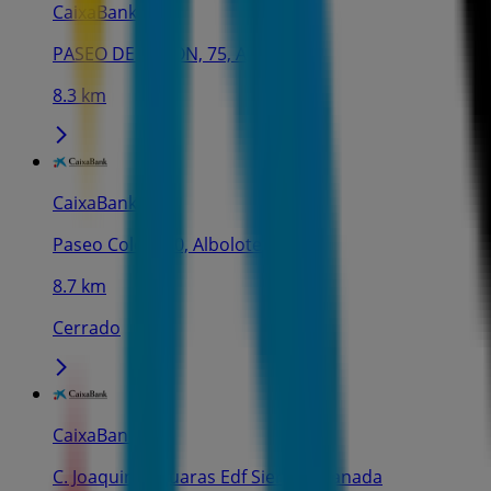
CaixaBank
PASEO DE COLON, 75, Albolote
8.3 km
CaixaBank
Paseo Colon, 10, Albolote
8.7 km
Cerrado
CaixaBank
C. Joaquina Eguaras Edf Sier, 5, Granada