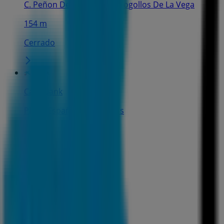
C. Peñon De La Mata, 25, Cogollos De La Vega
154 m
Cerrado
CaixaBank
Pl. De España, 4, Deifontes
3.6 km
Cerrado
CaixaBank
C. CLAVEL, 2, Alfacar