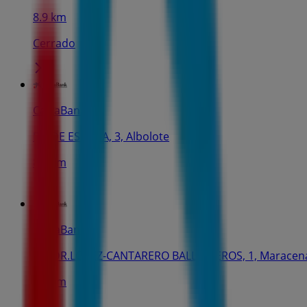
8.9 km
Cerrado
CaixaBank
PL. DE ESPAÑA, 3, Albolote
8.9 km
CaixaBank
AV. DR.LOPEZ-CANTARERO BALLESTEROS, 1, Maracen
9.0 km