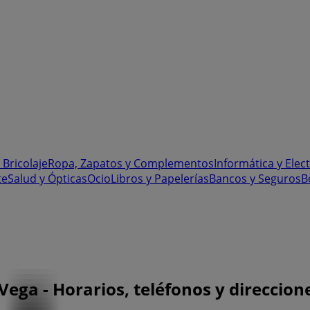
 Bricolaje
Ropa, Zapatos y Complementos
Informática y Elec
te
Salud y Ópticas
Ocio
Libros y Papelerías
Bancos y Seguros
B
Vega - Horarios, teléfonos y direccion