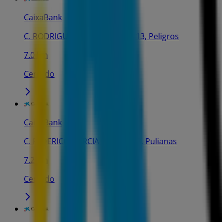
CaixaBank
C. RODRIGUEZ DE LA FUENTE, 13, Peligros
7.0 km
Cerrado
CaixaBank
C. FEDERICO GARCIA LORCA, 1-3, Pulianas
7.2 km
Cerrado