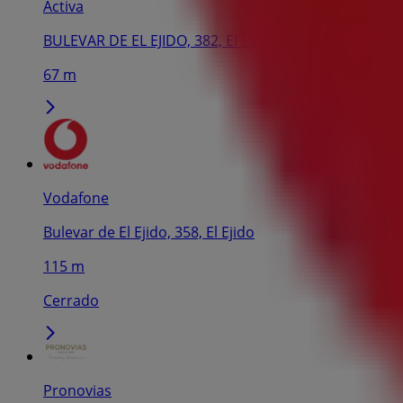
Activa
BULEVAR DE EL EJIDO, 382, El Ejido
67 m
Vodafone
Bulevar de El Ejido, 358, El Ejido
115 m
Cerrado
Pronovias