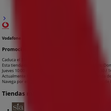
Vodafone
Promociones
Caduca el 31/8
Esta tienda de Vodafone tiene los siguientes horarios: Doming
Jueves 10:00 - 14:30 / 16:30 - 18:00, Viernes 10:00 - 14:30 / 
Actualmente hay 1 catálogos disponibles en esta tienda d
Navega por el último catálogo de Vodafone en Bulevar de E
Tiendas más cercanas