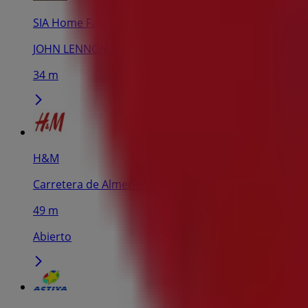
SIA Home Fashion
JOHN LENNON, 14 BAJOS, El Ejido
34 m
H&M
Carretera de Almerimar s/n, El Ejido
49 m
Abierto