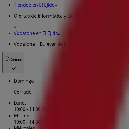
Tiendeo en El Ejido
»
Ofertas de Informática y Electrónica en El Ejido
»
Vodafone en El Ejido
»
Vodafone | Bulevar de El Ejido, 358
Cerrado
Domingo
Cerrado
Lunes
10:00 - 14:30
16:30 - 18:00
Martes
10:00 - 14:30
16:30 - 18:00
Miércoles