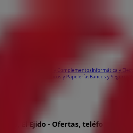
 Bricolaje
Ropa, Zapatos y Complementos
Informática y Elec
te
Salud y Ópticas
Ocio
Libros y Papelerías
Bancos y Seguros
B
 358, El Ejido - Ofertas, teléfono y ho