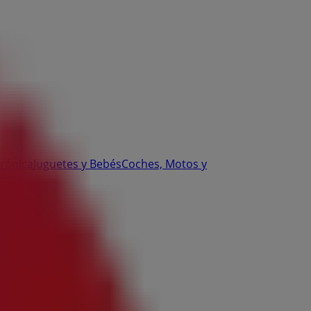
trónica
Juguetes y Bebés
Coches, Motos y
odas
rarios