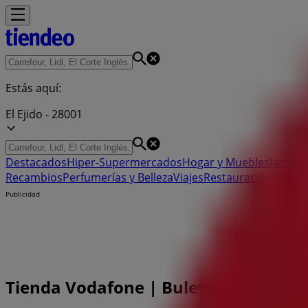
Estás aquí:
El Ejido - 28001
Destacados
Hiper-Supermercados
Hogar y Muebles
Jardín y
Recambios
Perfumerías y Belleza
Viajes
Restauración
Depor
Publicidad
Tienda Vodafone | Bulevar de El Ejido,