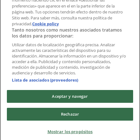
momento haciendo clic en el enlace «Gestionar las
Índices
preferencias» que aparece en el en la parte inferior de la
página web. Tus opciones tendrán efecto dentro de nuestro
Sitio web. Para saber más, consulta nuestra política de
Marcas
privacidad.
Cookie policy
Tanto nosotros como nuestros asociados tratamos
Negocios
los datos para proporcionar:
Negocios cercanos
Productos
Utilizar datos de localización geográfica precisa. Analizar
activamente las características del dispositivo para su
Ciudades
identificación. Almacenar la información en un dispositivo y/o
acceder a ella. Publicidad y contenido personalizados,
Descargar la APP Tiendeo
medición de publicidad y contenido, investigación de
audiencia y desarrollo de servicios.
Lista de asociados (proveedores)
Aceptar y navegar
Copyright © Tiendeo ® 2026 · Shopfully Marketing S.L.U. –
Rechazar
Palau de Mar – 08039 Barcelona, Spain
Términos y condiciones
Política de privacidad
Mostrar los propósitos
Gestionar cookies