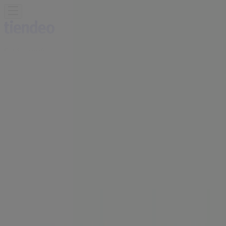
Estás aquí:
Grañén - 28001
Destacados
Hiper-Supermercados
Hogar y Muebles
Jardín
y Bricolaje
Ropa, Zapatos y Complementos
Informática y
Electrónica
Juguetes y Bebés
Coches, Motos y
Recambios
Perfumerías y
Belleza
Viajes
Restauración
Deporte
Salud y
Ópticas
Ocio
Libros y Papelerías
Bancos y Seguros
Bodas
Publicidad
Sucursales BBVA Grañén - Horarios,