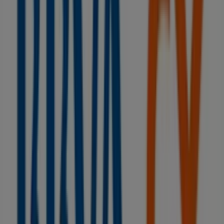
Sin comisiones y hasta 1.060€ ¡te sale a
cuenta!
Caduca el 15/9
Ciudades con tiendas de BBVA
BBVA en Gistaín
BBVA en Huesca
BBVA en Sariñena
BBVA en Gurrea de Gállego
BBVA en Zaida
BBVA en
Barbastro
BBVA en Monzón
BBVA en Binaced
BBVA
en Binéfar
BBVA en Belver de Cinca
BBVA en Zaragoza
BBVA en Fayón
Ver más ciudades
Otros negocios de Bancos y Seguros
en Grañén
BBVA