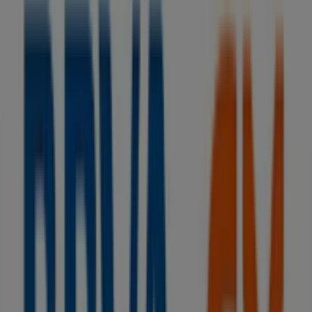
Catálogos de BBVA en Grañén
BBVA