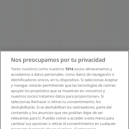
Tiendeo
¿Qué hacemos?
Soluciones para empresas
Noticias y prensa
Trabaja con nosotros
Nos preocupamos por tu privacidad
Contacto
Tanto nosotros como nuestros
1014
socios almacenamos y
accedemos a datos personales, como datos de navegación o
identificadores únicos, en tu dispositivo. Si seleccionas Aceptar
y navegar, estarás permitiendo que las tecnologías de rastreo
Contacto comercial y de marketing
apoyen los propósitos que se muestran en «nosotros y
Tienda mal colocada en el mapa
nuestros socios tratamos datos para proporcionar». Si
Notificar un folleto
seleccionas Rechazar o retiras tu consentimiento, los
deshabilitarás. Si se deshabilitan los rastreadores, parte del
¿Encontraste un problema en la web o en la
contenido y los anuncios que ves podrían dejar de ser
aplicación?
relevantes para ti. Puedes volver a acceder a este menú para
cambiar tus opciones o retirar el consentimiento en cualquier