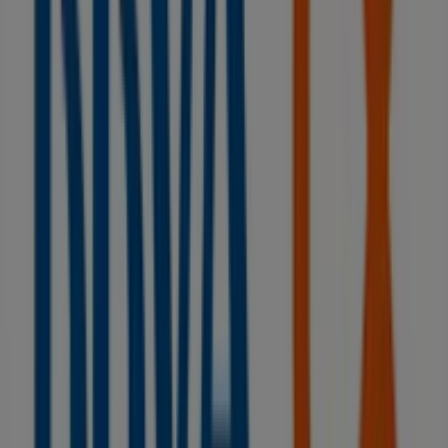
¡Bienvenido a Tiendeo! Aquí puedes encontrar no solo
las mejores
ofertas
,
catálogos
y
promociones
, sino
también descubrir las tiendas más populares en
Grañén
. Durante el mes de
agosto de 2026
, en nuestra
plataforma podrás conocer las últimas novedades de
BBVA
, una de las marcas más reconocidas, así como la
ubicación y detalles de las tiendas más cercanas en
Grañén
.
En Tiendeo, no solo tendrás acceso a
promociones
y
descuentos, sino también a información sobre las
tiendas físicas de tu ciudad. Explora los catálogos de
BBVA
, encuentra las tiendas en
Grañén
y descubre los
productos con grandes descuentos para ahorrar en tus
compras este
agosto
. Además, te mantenemos al tanto
de las ubicaciones exactas, horarios de atención y todos
los detalles necesarios para que puedas disfrutar de una
experiencia de compra completa en
Grañén
.
No pierdas la oportunidad de aprovechar las
ofertas
de