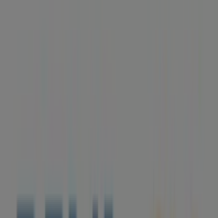
teléfonos y direcciones
Tiendeo en Grañén
»
Ofertas de Bancos y Seguros en Grañén
»
BBVA en Grañén
»
Tiendas de BBVA en Grañén
BBVA
JOAQUIN COSTA, 20, Grañén
194 m
Publicidad