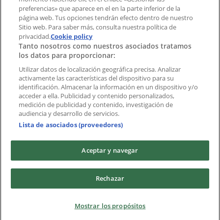
Índices
preferencias» que aparece en el en la parte inferior de la
página web. Tus opciones tendrán efecto dentro de nuestro
Sitio web. Para saber más, consulta nuestra política de
Marcas
privacidad.
Cookie policy
Tanto nosotros como nuestros asociados tratamos
Negocios
los datos para proporcionar:
Negocios cercanos
Productos
Utilizar datos de localización geográfica precisa. Analizar
activamente las características del dispositivo para su
Ciudades
identificación. Almacenar la información en un dispositivo y/o
acceder a ella. Publicidad y contenido personalizados,
Descargar la APP Tiendeo
medición de publicidad y contenido, investigación de
audiencia y desarrollo de servicios.
Lista de asociados (proveedores)
Aceptar y navegar
Copyright © Tiendeo ® 2026 · Shopfully Marketing S.L.U. –
Rechazar
Palau de Mar – 08039 Barcelona, Spain
Términos y condiciones
Política de privacidad
Mostrar los propósitos
Gestionar cookies