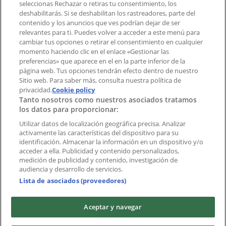
aplicación?
seleccionas Rechazar o retiras tu consentimiento, los
deshabilitarás. Si se deshabilitan los rastreadores, parte del
contenido y los anuncios que ves podrían dejar de ser
Índices
relevantes para ti. Puedes volver a acceder a este menú para
cambiar tus opciones o retirar el consentimiento en cualquier
momento haciendo clic en el enlace «Gestionar las
preferencias» que aparece en el en la parte inferior de la
Marcas
página web. Tus opciones tendrán efecto dentro de nuestro
Marcas locales
Sitio web. Para saber más, consulta nuestra política de
Negocios
privacidad.
Cookie policy
Tanto nosotros como nuestros asociados tratamos
Negocios cercanos
los datos para proporcionar:
Productos
Productos locales
Utilizar datos de localización geográfica precisa. Analizar
activamente las características del dispositivo para su
Ciudades
identificación. Almacenar la información en un dispositivo y/o
acceder a ella. Publicidad y contenido personalizados,
Descargar la APP Tiendeo
medición de publicidad y contenido, investigación de
audiencia y desarrollo de servicios.
Lista de asociados (proveedores)
Aceptar y navegar