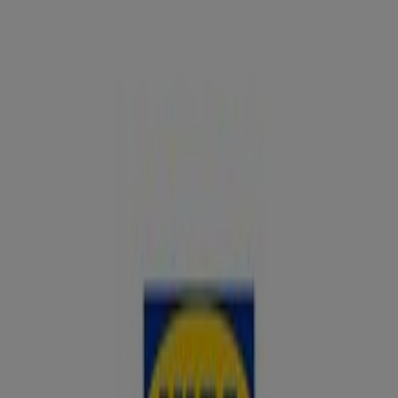
389, Málaga - Horarios, ofertas y
teléfono
Tiendeo en Málaga
»
Ofertas de Hogar y Muebles en Málaga
»
IKEA en Málaga
»
IKEA | Avenida Velázquez 389
Cerrado
Domingo
Cerrado
Lunes