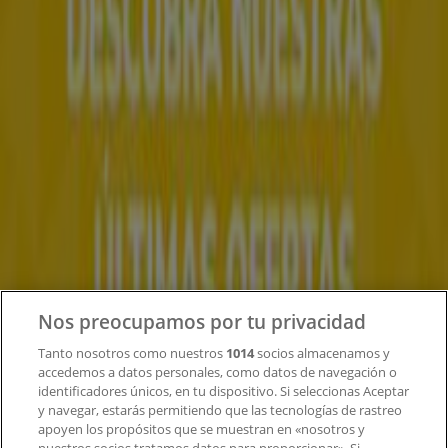
Tiendeo forma parte de Shopfully, la empresa
tecnológica que está reinventando las compras locales
en todo el mundo.
Tiendeo
¿Qué hacemos?
Soluciones para empresas
Noticias y prensa
Trabaja con nosotros
Contacto
Nos preocupamos por tu privacidad
Tanto nosotros como nuestros
1014
socios almacenamos y
accedemos a datos personales, como datos de navegación o
Contacto comercial y de marketing
identificadores únicos, en tu dispositivo. Si seleccionas Aceptar
Tienda mal colocada en el mapa
y navegar, estarás permitiendo que las tecnologías de rastreo
Notificar un folleto
apoyen los propósitos que se muestran en «nosotros y
¿Encontraste un problema en la web o en la