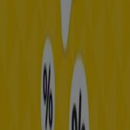
en Málaga
IKEA
Bienvenido a la tienda de
IKEA
en Tiendeo, donde podrás
descubrir las mejores
ofertas
,
promociones
y
catálogos
de esta destacada marca del sector de
Hogar y Muebles
.
Nuestra tienda física está ubicada en
Avenida Velázquez
389
,
Málaga
, y en ella encontrarás una amplia gama de
productos de calidad que te permitirán ahorrar durante
todo el
agosto de 2026
.
En Tiendeo te ofrecemos toda la información actualizada
sobre
IKEA
, como los horarios de apertura, las ofertas
exclusivas y la ubicación exacta de la tienda en
Avenida
Velázquez 389
. Además, tendrás acceso a los últimos
catálogos de
IKEA
, donde podrás descubrir las
promociones más recientes y aprovechar grandes
descuentos en productos de
Hogar y Muebles
para tus
compras en
Málaga
.