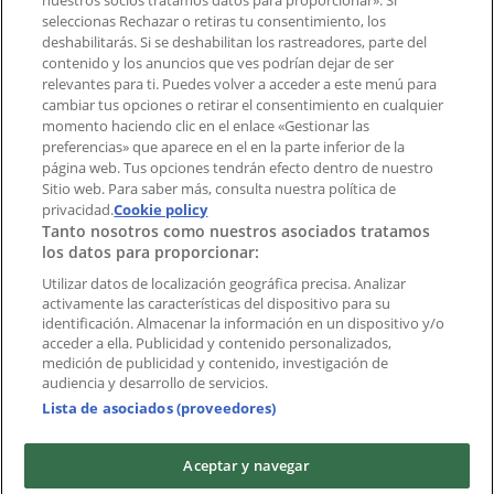
nuestros socios tratamos datos para proporcionar». Si
aplicación?
seleccionas Rechazar o retiras tu consentimiento, los
deshabilitarás. Si se deshabilitan los rastreadores, parte del
contenido y los anuncios que ves podrían dejar de ser
Índices
relevantes para ti. Puedes volver a acceder a este menú para
cambiar tus opciones o retirar el consentimiento en cualquier
momento haciendo clic en el enlace «Gestionar las
preferencias» que aparece en el en la parte inferior de la
Marcas
página web. Tus opciones tendrán efecto dentro de nuestro
Marcas locales
Sitio web. Para saber más, consulta nuestra política de
Negocios
privacidad.
Cookie policy
Tanto nosotros como nuestros asociados tratamos
Negocios cercanos
los datos para proporcionar:
Productos
Productos locales
Utilizar datos de localización geográfica precisa. Analizar
activamente las características del dispositivo para su
Ciudades
identificación. Almacenar la información en un dispositivo y/o
acceder a ella. Publicidad y contenido personalizados,
Descargar la APP Tiendeo
medición de publicidad y contenido, investigación de
audiencia y desarrollo de servicios.
Lista de asociados (proveedores)
Aceptar y navegar