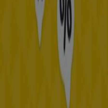
No pierdas la oportunidad de visitar la tienda de
IKEA
en
Avenida Velázquez 389
para disfrutar de una
experiencia de compra completa. Te invitamos a
explorar las promociones que tenemos para ti este
agosto
y mantenerte informado de las mejores ofertas
de
IKEA
en
Málaga
. ¡Visítanos y empieza a ahorrar hoy
mismo!
Más información de IKEA
Ver otras tiendas de IKEA en
Málaga
Publicidad