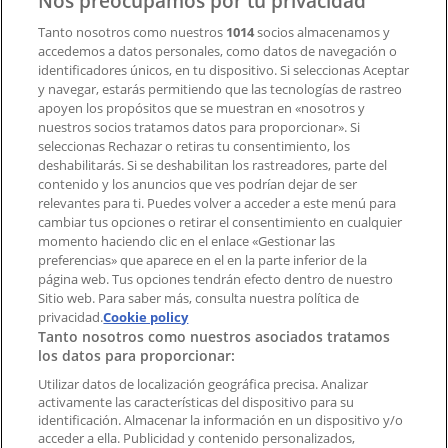
Nos preocupamos por tu privacidad
Tanto nosotros como nuestros
1014
socios almacenamos y
accedemos a datos personales, como datos de navegación o
Contacto comercial y de marketing
identificadores únicos, en tu dispositivo. Si seleccionas Aceptar
Tienda mal colocada en el mapa
y navegar, estarás permitiendo que las tecnologías de rastreo
Notificar un folleto
apoyen los propósitos que se muestran en «nosotros y
¿Encontraste un problema en la web o en la
nuestros socios tratamos datos para proporcionar». Si
aplicación?
seleccionas Rechazar o retiras tu consentimiento, los
deshabilitarás. Si se deshabilitan los rastreadores, parte del
contenido y los anuncios que ves podrían dejar de ser
Índices
relevantes para ti. Puedes volver a acceder a este menú para
cambiar tus opciones o retirar el consentimiento en cualquier
momento haciendo clic en el enlace «Gestionar las
preferencias» que aparece en el en la parte inferior de la
Marcas
página web. Tus opciones tendrán efecto dentro de nuestro
Marcas locales
Sitio web. Para saber más, consulta nuestra política de
Negocios
privacidad.
Cookie policy
Tanto nosotros como nuestros asociados tratamos
Negocios cercanos
los datos para proporcionar:
Productos
Productos locales
Utilizar datos de localización geográfica precisa. Analizar
activamente las características del dispositivo para su
Ciudades
identificación. Almacenar la información en un dispositivo y/o
acceder a ella. Publicidad y contenido personalizados,