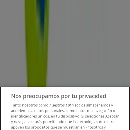
Tiendeo forma parte de Shopfully, la empresa
tecnológica que está reinventando las compras locales
en todo el mundo.
Tiendeo
¿Qué hacemos?
Soluciones para empresas
Noticias y prensa
Trabaja con nosotros
Contacto
Nos preocupamos por tu privacidad
Tanto nosotros como nuestros
1014
socios almacenamos y
accedemos a datos personales, como datos de navegación o
Contacto comercial y de marketing
identificadores únicos, en tu dispositivo. Si seleccionas Aceptar
Tienda mal colocada en el mapa
y navegar, estarás permitiendo que las tecnologías de rastreo
Notificar un folleto
apoyen los propósitos que se muestran en «nosotros y