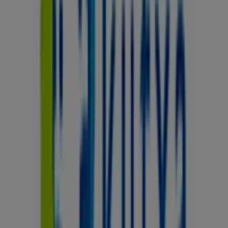
Otros negocios de Bancos y Seguros
en Mataró
Kutxa
Bienvenido a la tienda de
Kutxa
en Tiendeo, donde
podrás descubrir las mejores
ofertas
,
promociones
y
catálogos
de esta destacada marca del sector de
Bancos y Seguros
. Nuestra tienda física está ubicada en
CAMI RAL, 397
,
Mataró
, y en ella encontrarás una
amplia gama de productos de calidad que te permitirán
ahorrar durante todo el
agosto de 2026
.
En Tiendeo te ofrecemos toda la información actualizada
sobre
Kutxa
, como los horarios de apertura, las ofertas
exclusivas y la ubicación exacta de la tienda en
CAMI
RAL, 397
. Además, tendrás acceso a los últimos
catálogos de
Kutxa
, donde podrás descubrir las
promociones más recientes y aprovechar grandes
descuentos en productos de
Bancos y Seguros
para tus