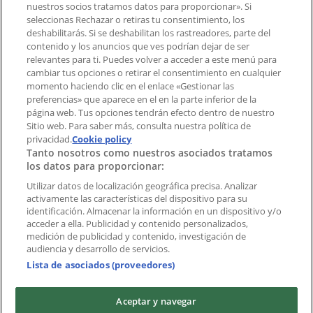
¿Encontraste un problema en la web o en la
nuestros socios tratamos datos para proporcionar». Si
aplicación?
seleccionas Rechazar o retiras tu consentimiento, los
deshabilitarás. Si se deshabilitan los rastreadores, parte del
contenido y los anuncios que ves podrían dejar de ser
Índices
relevantes para ti. Puedes volver a acceder a este menú para
cambiar tus opciones o retirar el consentimiento en cualquier
momento haciendo clic en el enlace «Gestionar las
preferencias» que aparece en el en la parte inferior de la
Marcas
página web. Tus opciones tendrán efecto dentro de nuestro
Marcas locales
Sitio web. Para saber más, consulta nuestra política de
Negocios
privacidad.
Cookie policy
Tanto nosotros como nuestros asociados tratamos
Negocios cercanos
los datos para proporcionar:
Productos
Productos locales
Utilizar datos de localización geográfica precisa. Analizar
activamente las características del dispositivo para su
Ciudades
identificación. Almacenar la información en un dispositivo y/o
acceder a ella. Publicidad y contenido personalizados,
Descargar la APP Tiendeo
medición de publicidad y contenido, investigación de
audiencia y desarrollo de servicios.
Lista de asociados (proveedores)
Aceptar y navegar