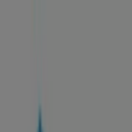
Estás aquí:
Mataró - 28001
Destacados
Hiper-Supermercados
Hogar y Muebles
Jardín
y Bricolaje
Ropa, Zapatos y Complementos
Informática y
Electrónica
Juguetes y Bebés
Coches, Motos y
Recambios
Perfumerías y
Belleza
Viajes
Restauración
Deporte
Salud y
Ópticas
Ocio
Libros y Papelerías
Bancos y Seguros
Bodas
Publicidad
Oficina Kutxa | CAMI RAL, 397,