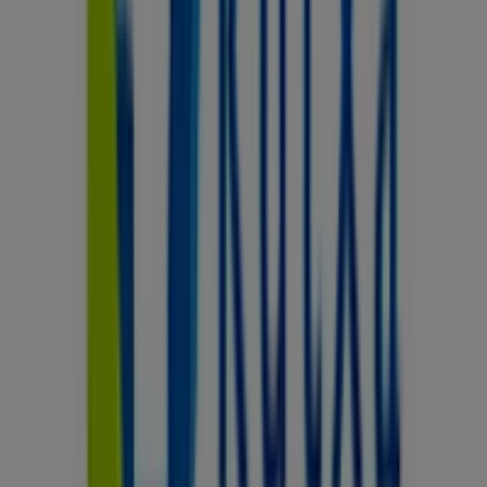
compras en
Mataró
.
No pierdas la oportunidad de visitar la tienda de
Kutxa
en
CAMI RAL, 397
para disfrutar de una experiencia de
compra completa. Te invitamos a explorar las
promociones que tenemos para ti este
agosto
y
mantenerte informado de las mejores ofertas de
Kutxa
en
Mataró
. ¡Visítanos y empieza a ahorrar hoy mismo!
Más información de Kutxa
Ver otras tiendas de Kutxa en
Mataró
Publicidad