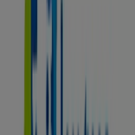
Tous
C/ barcelona, 12, Mataró
57 m
Vista Óptica
Baixada de Santa Anna, 6-8, Mataró
59 m
Cerrado