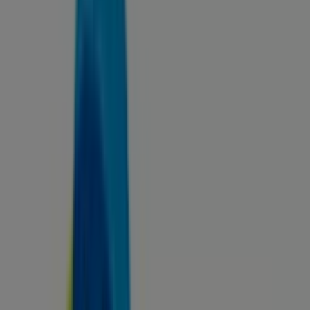
Tiendas más cercanas
Estancos
Cm Cami Ral, 346, Mataró
19 m