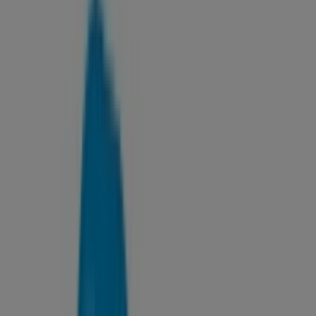
Mataró - Horarios, teléfono y
ofertas
Tiendeo en Mataró
»
Ofertas de Bancos y Seguros en Mataró
»
Kutxa en Mataró
»
Kutxa | CAMI RAL, 397
Mapa
937556155
Mapa
937556155
Estamos a punto de publicar ofertas de Kutxa
Publicidad