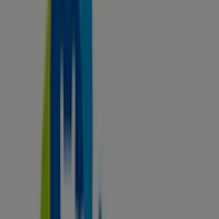
Cerrado
Pròxim Supermercados
Camí Ral,343, Mataró
42 m
Cerrado
Friking
Carrer de la Riera, 80, Mataró
54 m