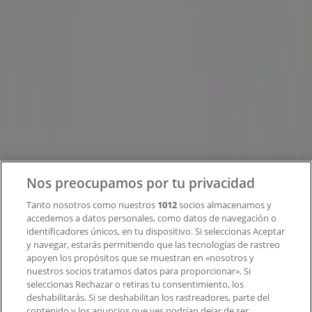
Tiendeo
¿Qué hacemos?
Soluciones para empresas
Noticias y prensa
Trabaja con nosotros
Contacto
Nos preocupamos por tu privacidad
Tanto nosotros como nuestros
1012
socios almacenamos y
accedemos a datos personales, como datos de navegación o
Contacto comercial y de marketing
identificadores únicos, en tu dispositivo. Si seleccionas Aceptar
Tienda mal colocada en el mapa
y navegar, estarás permitiendo que las tecnologías de rastreo
Notificar un folleto
apoyen los propósitos que se muestran en «nosotros y
¿Encontraste un problema en la web o en la
nuestros socios tratamos datos para proporcionar». Si
aplicación?
seleccionas Rechazar o retiras tu consentimiento, los
deshabilitarás. Si se deshabilitan los rastreadores, parte del
contenido y los anuncios que ves podrían dejar de ser