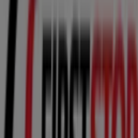
¡Bienvenido a Tiendeo! Aquí puedes encontrar no solo
las mejores
ofertas
,
catálogos
y
promociones
, sino
también descubrir las tiendas más populares en
Membrilla
. Durante el mes de
agosto de 2026
, en
nuestra plataforma podrás conocer las últimas
novedades de
First Stop
, una de las marcas más
reconocidas, así como la ubicación y detalles de las
tiendas más cercanas en
Membrilla
.
En Tiendeo, no solo tendrás acceso a
promociones
y
descuentos, sino también a información sobre las
tiendas físicas de tu ciudad. Explora los catálogos de
First Stop
, encuentra las tiendas en
Membrilla
y
descubre los productos con grandes descuentos para
ahorrar en tus compras este
agosto
. Además, te
mantenemos al tanto de las ubicaciones exactas,
horarios de atención y todos los detalles necesarios para
que puedas disfrutar de una experiencia de compra
completa en
Membrilla
.