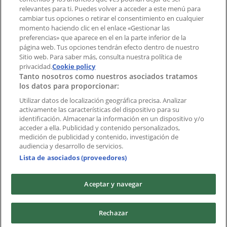
Índices
relevantes para ti. Puedes volver a acceder a este menú para
cambiar tus opciones o retirar el consentimiento en cualquier
momento haciendo clic en el enlace «Gestionar las
preferencias» que aparece en el en la parte inferior de la
Marcas
página web. Tus opciones tendrán efecto dentro de nuestro
Marcas locales
Sitio web. Para saber más, consulta nuestra política de
Negocios
privacidad.
Cookie policy
Tanto nosotros como nuestros asociados tratamos
Negocios cercanos
los datos para proporcionar:
Productos
Productos locales
Utilizar datos de localización geográfica precisa. Analizar
activamente las características del dispositivo para su
Ciudades
identificación. Almacenar la información en un dispositivo y/o
acceder a ella. Publicidad y contenido personalizados,
Descargar la APP Tiendeo
medición de publicidad y contenido, investigación de
audiencia y desarrollo de servicios.
Lista de asociados (proveedores)
Aceptar y navegar
Copyright © Tiendeo ® 2026 · Shopfully Marketing S.L.U. –
Rechazar
Palau de Mar – 08039 Barcelona, Spain