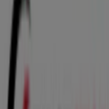
First Stop
Promoción
Caduca el 31/8
Ciudades con tiendas de First Stop
First Stop en Alcázar de San Juan
First Stop en Campo
de Criptana
First Stop en Ciudad Real
First Stop en
Malagón
First Stop en Puertollano
Ver más ciudades
Otros negocios de Coches, Motos y
Recambios en Membrilla
First Stop