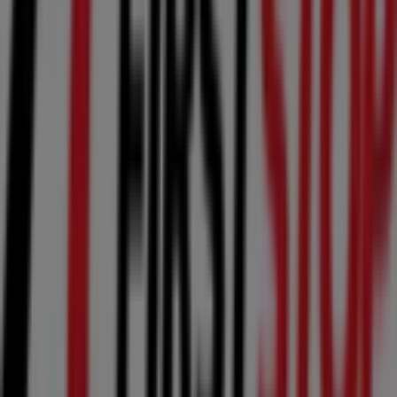
No pierdas la oportunidad de aprovechar las
ofertas
de
First Stop
en las tiendas de
Membrilla
y mantente
actualizado con los mejores precios durante
agosto de
2026
. En Tiendeo, siempre encontrarás las mejores
tiendas y opciones de compra en
Membrilla
. ¡Empieza a
explorar las tiendas y promociones que tenemos para ti
ahora mismo!
Publicidad