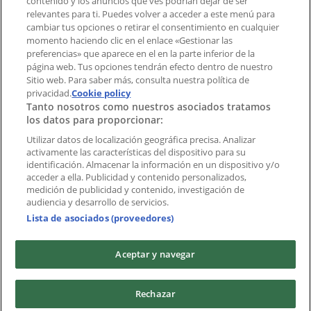
contenido y los anuncios que ves podrían dejar de ser
Índices
relevantes para ti. Puedes volver a acceder a este menú para
cambiar tus opciones o retirar el consentimiento en cualquier
momento haciendo clic en el enlace «Gestionar las
preferencias» que aparece en el en la parte inferior de la
Marcas
página web. Tus opciones tendrán efecto dentro de nuestro
Marcas locales
Sitio web. Para saber más, consulta nuestra política de
Negocios
privacidad.
Cookie policy
Tanto nosotros como nuestros asociados tratamos
Negocios cercanos
los datos para proporcionar:
Productos
Productos locales
Utilizar datos de localización geográfica precisa. Analizar
activamente las características del dispositivo para su
Ciudades
identificación. Almacenar la información en un dispositivo y/o
acceder a ella. Publicidad y contenido personalizados,
Descargar la APP Tiendeo
medición de publicidad y contenido, investigación de
audiencia y desarrollo de servicios.
Lista de asociados (proveedores)
Aceptar y navegar
Copyright © Tiendeo ® 2026 · Shopfully Marketing S.L.U. –
Rechazar
Palau de Mar – 08039 Barcelona, Spain