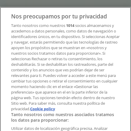
Contacto
Nos preocupamos por tu privacidad
Tanto nosotros como nuestros
1014
socios almacenamos y
accedemos a datos personales, como datos de navegación o
Contacto comercial y de marketing
identificadores únicos, en tu dispositivo. Si seleccionas Aceptar
Tienda mal colocada en el mapa
y navegar, estarás permitiendo que las tecnologías de rastreo
Notificar un folleto
apoyen los propósitos que se muestran en «nosotros y
¿Encontraste un problema en la web o en la
nuestros socios tratamos datos para proporcionar». Si
aplicación?
seleccionas Rechazar o retiras tu consentimiento, los
deshabilitarás. Si se deshabilitan los rastreadores, parte del
contenido y los anuncios que ves podrían dejar de ser
Índices
relevantes para ti. Puedes volver a acceder a este menú para
cambiar tus opciones o retirar el consentimiento en cualquier
momento haciendo clic en el enlace «Gestionar las
preferencias» que aparece en el en la parte inferior de la
Marcas
página web. Tus opciones tendrán efecto dentro de nuestro
Marcas locales
Sitio web. Para saber más, consulta nuestra política de
Negocios
privacidad.
Cookie policy
Tanto nosotros como nuestros asociados tratamos
Negocios cercanos
los datos para proporcionar:
Productos
Productos locales
Utilizar datos de localización geográfica precisa. Analizar