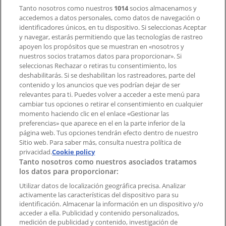
Tanto nosotros como nuestros
1014
socios almacenamos y
accedemos a datos personales, como datos de navegación o
Contacto comercial y de marketing
identificadores únicos, en tu dispositivo. Si seleccionas Aceptar
Tienda mal colocada en el mapa
y navegar, estarás permitiendo que las tecnologías de rastreo
Notificar un folleto
apoyen los propósitos que se muestran en «nosotros y
¿Encontraste un problema en la web o en la
nuestros socios tratamos datos para proporcionar». Si
aplicación?
seleccionas Rechazar o retiras tu consentimiento, los
deshabilitarás. Si se deshabilitan los rastreadores, parte del
contenido y los anuncios que ves podrían dejar de ser
Índices
relevantes para ti. Puedes volver a acceder a este menú para
cambiar tus opciones o retirar el consentimiento en cualquier
momento haciendo clic en el enlace «Gestionar las
preferencias» que aparece en el en la parte inferior de la
Marcas
página web. Tus opciones tendrán efecto dentro de nuestro
Marcas locales
Sitio web. Para saber más, consulta nuestra política de
Negocios
privacidad.
Cookie policy
Tanto nosotros como nuestros asociados tratamos
Negocios cercanos
los datos para proporcionar:
Productos
Productos locales
Utilizar datos de localización geográfica precisa. Analizar
activamente las características del dispositivo para su
Ciudades
identificación. Almacenar la información en un dispositivo y/o
acceder a ella. Publicidad y contenido personalizados,
Descargar la APP Tiendeo
medición de publicidad y contenido, investigación de