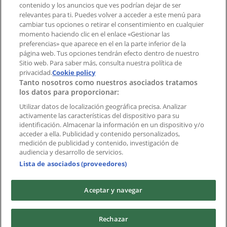
contenido y los anuncios que ves podrían dejar de ser
aplicación?
relevantes para ti. Puedes volver a acceder a este menú para
cambiar tus opciones o retirar el consentimiento en cualquier
momento haciendo clic en el enlace «Gestionar las
Índices
preferencias» que aparece en el en la parte inferior de la
página web. Tus opciones tendrán efecto dentro de nuestro
Sitio web. Para saber más, consulta nuestra política de
Marcas
privacidad.
Cookie policy
Tanto nosotros como nuestros asociados tratamos
Negocios
los datos para proporcionar:
Negocios cercanos
Productos
Utilizar datos de localización geográfica precisa. Analizar
activamente las características del dispositivo para su
Ciudades
identificación. Almacenar la información en un dispositivo y/o
acceder a ella. Publicidad y contenido personalizados,
Descargar la APP Tiendeo
medición de publicidad y contenido, investigación de
audiencia y desarrollo de servicios.
Lista de asociados (proveedores)
Aceptar y navegar
Copyright © Tiendeo ® 2026 · Shopfully Marketing S.L.U. –
Rechazar
Palau de Mar – 08039 Barcelona, Spain