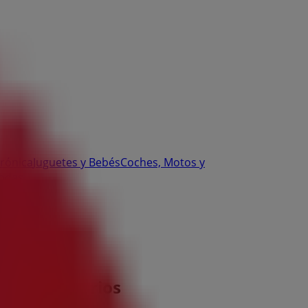
trónica
Juguetes y Bebés
Coches, Motos y
odas
fono y horarios