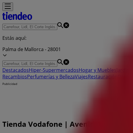
Estás aquí:
Palma de Mallorca - 28001
Destacados
Hiper-Supermercados
Hogar y Muebles
Jardín y
Recambios
Perfumerías y Belleza
Viajes
Restauración
Depor
Publicidad
Tienda Vodafone | Avenida Argentina,