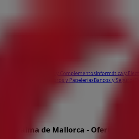
 Bricolaje
Ropa, Zapatos y Complementos
Informática y Elec
te
Salud y Ópticas
Ocio
Libros y Papelerías
Bancos y Seguros
B
 8, Palma de Mallorca - Ofertas, telé