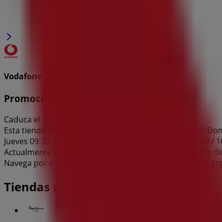
Vodafone
Promociones
Caduca el 31/8
Esta tienda de Vodafone tiene los siguientes horarios: Doming
Jueves 09:30 - 13:30 / 16:30 - 20:00, Viernes 09:30 - 13:30 / 
Actualmente hay 1 catálogos disponibles en esta tienda d
Navega por el último catálogo de Vodafone en Avenida Arg
Tiendas más cercanas