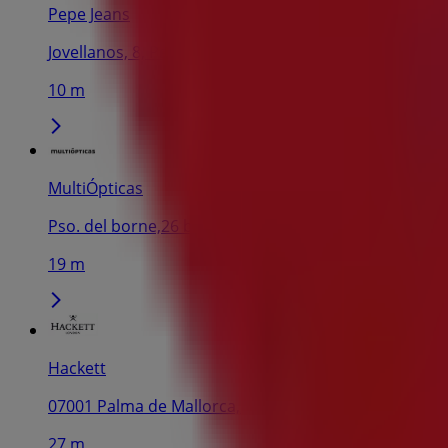
Pepe Jeans
Jovellanos, 8, Palma de Mallorca
10 m
MultiÓpticas
Pso. del borne,26 bajo, Palma de Mallorca
19 m
Hackett
07001 Palma de Mallorca, Palma de Mallorca
27 m