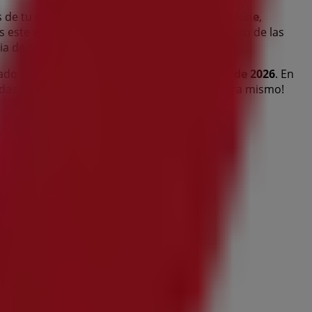
s de tu ciudad. Explora los catálogos de
Vodafone
,
s este
agosto
. Además, te mantenemos al tanto de las
ncia de compra completa en
Puertollano
.
ado con los mejores precios durante
agosto de 2026
. En
iendas y promociones que tenemos para ti ahora mismo!