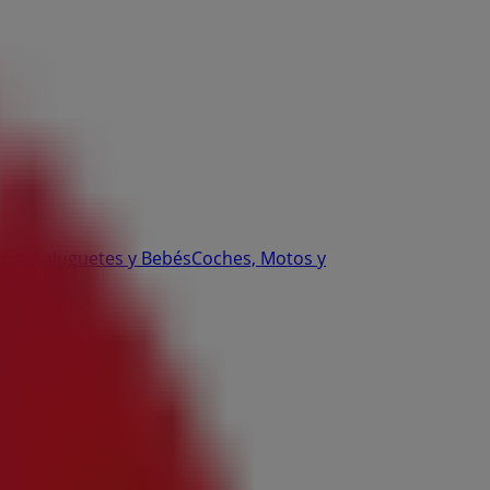
trónica
Juguetes y Bebés
Coches, Motos y
odas