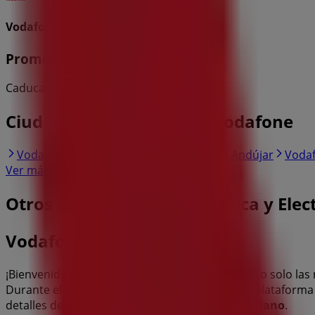
Vodafone
Promociones
Caduca el 31/8
Ciudades con tiendas de Vodafone
Vodafone en Ciudad Real
Vodafone en Andújar
Vodaf
Ver más ciudades
Otros negocios de Informática y Elec
Vodafone
¡Bienvenido a Tiendeo! Aquí puedes encontrar no solo la
Durante el mes de
agosto de 2026
, en nuestra plataform
detalles de las tiendas más cercanas en
Puertollano
.