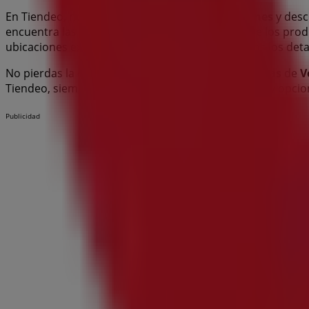
En Tiendeo, no solo tendrás acceso a
promociones
y desc
encuentra las tiendas en
Puertollano
y descubre los prod
ubicaciones exactas, horarios de atención y todos los de
No pierdas la oportunidad de aprovechar las
ofertas
de
V
Tiendeo, siempre encontrarás las mejores tiendas y opc
Publicidad