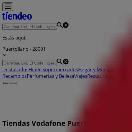
Estás aquí:
Puertollano - 28001
Destacados
Hiper-Supermercados
Hogar y Muebles
Jardín y
Recambios
Perfumerías y Belleza
Viajes
Restauración
Depor
Publicidad
Tiendas Vodafone Puertollano - Teléf