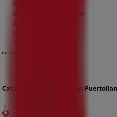
Vodafone
Paseo San Gregorio, 65, Puertollano
582 m
Cerrado
Publicidad
Catálogos de Vodafone en Puertolla