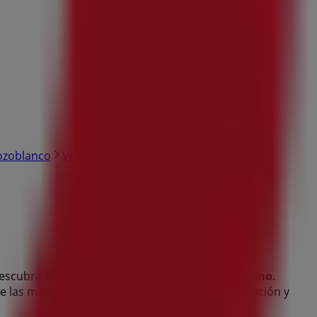
ozoblanco
Vodafone en Jaén
Vodafone en Úbeda
descubrir las tiendas más populares en
Puertollano
.
de las marcas más reconocidas, así como la ubicación y