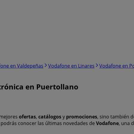
one en Valdepeñas
Vodafone en Linares
Vodafone en P
trónica en Puertollano
s mejores
ofertas
,
catálogos
y
promociones
, sino también 
a podrás conocer las últimas novedades de
Vodafone
, una 