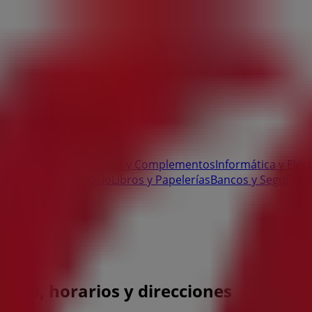
 Bricolaje
Ropa, Zapatos y Complementos
Informática y Elec
te
Salud y Ópticas
Ocio
Libros y Papelerías
Bancos y Seguros
B
onos, horarios y direcciones