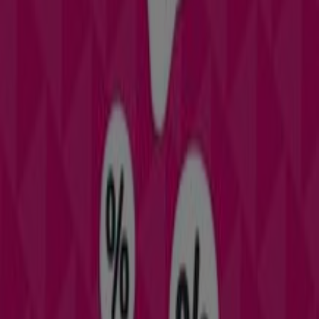
Belleza en Redondela
Muchas Perfumerías
Bienvenido a la tienda de
Muchas Perfumerías
en
Tiendeo, donde podrás descubrir las mejores
ofertas
,
promociones
y
catálogos
de esta destacada marca del
sector de
Perfumerías y Belleza
. Nuestra tienda física
está ubicada en
Praza da Constitución, 2
,
Redondela
, y
en ella encontrarás una amplia gama de productos de
calidad que te permitirán ahorrar durante todo el
agosto de 2026
.
En Tiendeo te ofrecemos toda la información actualizada
sobre
Muchas Perfumerías
, como los horarios de
apertura, las ofertas exclusivas y la ubicación exacta de
la tienda en
Praza da Constitución, 2
. Además, tendrás
acceso a los últimos catálogos de
Muchas Perfumerías
,
donde podrás descubrir las promociones más recientes
y aprovechar grandes descuentos en productos de