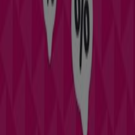
Perfumerías y Belleza
para tus compras en
Redondela
.
No pierdas la oportunidad de visitar la tienda de
Muchas
Perfumerías
en
Praza da Constitución, 2
para disfrutar
de una experiencia de compra completa. Te invitamos a
explorar las promociones que tenemos para ti este
agosto
y mantenerte informado de las mejores ofertas
de
Muchas Perfumerías
en
Redondela
. ¡Visítanos y
empieza a ahorrar hoy mismo!
Más información de Muchas Perfumerías
Ver otras
tiendas de Muchas Perfumerías en Redondela
Publicidad