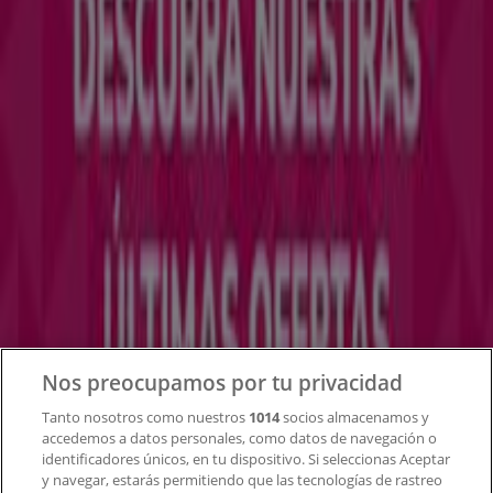
Tiendeo forma parte de Shopfully, la empresa
tecnológica que está reinventando las compras locales
en todo el mundo.
Tiendeo
¿Qué hacemos?
Soluciones para empresas
Noticias y prensa
Trabaja con nosotros
Contacto
Nos preocupamos por tu privacidad
Tanto nosotros como nuestros
1014
socios almacenamos y
accedemos a datos personales, como datos de navegación o
Contacto comercial y de marketing
identificadores únicos, en tu dispositivo. Si seleccionas Aceptar
Tienda mal colocada en el mapa
y navegar, estarás permitiendo que las tecnologías de rastreo