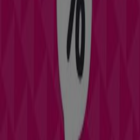
Muchas Perfumerías
Praza da Constitución, 2, Redondela
126 m
Orange
Calle Ribeira 5, Redondela
137 m
Cerrado
Otros negocios de Perfumerías y