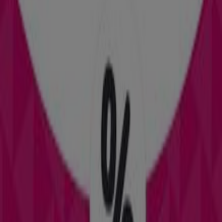
Décimas
Plaza De La Constitución, 3, Redondela
109 m
General Óptica
Plaza de figueroa nº 2, Redondela
122 m
Cerrado