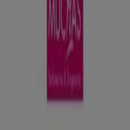
Muchas Perfumerías
Del 29 de Julio al 18 de Agosto
Caduca el 18/8
Caduca mañana
Muchas Perfumerías
Sorteo
Caduca mañana
126 m - Redondela
Muchas Perfumerías