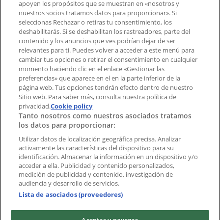
Notificar un folleto
apoyen los propósitos que se muestran en «nosotros y
¿Encontraste un problema en la web o en la
nuestros socios tratamos datos para proporcionar». Si
aplicación?
seleccionas Rechazar o retiras tu consentimiento, los
deshabilitarás. Si se deshabilitan los rastreadores, parte del
contenido y los anuncios que ves podrían dejar de ser
Índices
relevantes para ti. Puedes volver a acceder a este menú para
cambiar tus opciones o retirar el consentimiento en cualquier
momento haciendo clic en el enlace «Gestionar las
preferencias» que aparece en el en la parte inferior de la
Marcas
página web. Tus opciones tendrán efecto dentro de nuestro
Marcas locales
Sitio web. Para saber más, consulta nuestra política de
privacidad.
Negocios
Cookie policy
Tanto nosotros como nuestros asociados tratamos
Negocios cercanos
los datos para proporcionar:
Productos
Productos locales
Utilizar datos de localización geográfica precisa. Analizar
activamente las características del dispositivo para su
Ciudades
identificación. Almacenar la información en un dispositivo y/o
acceder a ella. Publicidad y contenido personalizados,
Descargar la APP Tiendeo
medición de publicidad y contenido, investigación de
audiencia y desarrollo de servicios.
Lista de asociados (proveedores)