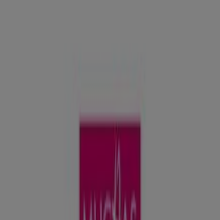
da Constitución, 2, Redondela -
Ofertas, horarios y teléfono
Tiendeo en Redondela
»
Ofertas de Perfumerías y Belleza en Redondela
»
Muchas Perfumerías en Redondela
»
Muchas Perfumerías | Praza da Constitución, 2
Mapa
986404719
Mapa
986404719
Ofertas de Muchas Perfumerías en
Redondela