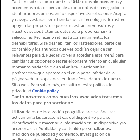
Tanto nosotros como nuestros
1014
socios almacenamos y
accedemos a datos personales, como datos de navegación o
Contacto comercial y de marketing
identificadores únicos, en tu dispositivo. Si seleccionas Aceptar
Tienda mal colocada en el mapa
y navegar, estarás permitiendo que las tecnologías de rastreo
Notificar un folleto
apoyen los propósitos que se muestran en «nosotros y
¿Encontraste un problema en la web o en la
nuestros socios tratamos datos para proporcionar». Si
aplicación?
seleccionas Rechazar o retiras tu consentimiento, los
deshabilitarás. Si se deshabilitan los rastreadores, parte del
contenido y los anuncios que ves podrían dejar de ser
Índices
relevantes para ti. Puedes volver a acceder a este menú para
cambiar tus opciones o retirar el consentimiento en cualquier
momento haciendo clic en el enlace «Gestionar las
preferencias» que aparece en el en la parte inferior de la
Marcas
página web. Tus opciones tendrán efecto dentro de nuestro
Marcas locales
Sitio web. Para saber más, consulta nuestra política de
Negocios
privacidad.
Cookie policy
Tanto nosotros como nuestros asociados tratamos
Negocios cercanos
los datos para proporcionar:
Productos
Productos locales
Utilizar datos de localización geográfica precisa. Analizar
activamente las características del dispositivo para su
Ciudades
identificación. Almacenar la información en un dispositivo y/o
acceder a ella. Publicidad y contenido personalizados,
Descargar la APP Tiendeo
medición de publicidad y contenido, investigación de
audiencia y desarrollo de servicios.