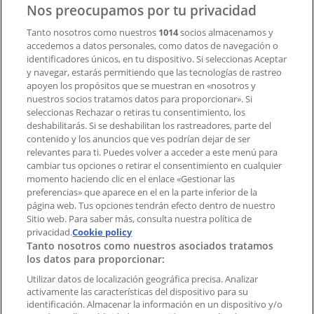
Nos preocupamos por tu privacidad
Tanto nosotros como nuestros
1014
socios almacenamos y
accedemos a datos personales, como datos de navegación o
Contacto comercial y de marketing
identificadores únicos, en tu dispositivo. Si seleccionas Aceptar
Tienda mal colocada en el mapa
y navegar, estarás permitiendo que las tecnologías de rastreo
Notificar un folleto
apoyen los propósitos que se muestran en «nosotros y
¿Encontraste un problema en la web o en la
nuestros socios tratamos datos para proporcionar». Si
aplicación?
seleccionas Rechazar o retiras tu consentimiento, los
deshabilitarás. Si se deshabilitan los rastreadores, parte del
contenido y los anuncios que ves podrían dejar de ser
Índices
relevantes para ti. Puedes volver a acceder a este menú para
cambiar tus opciones o retirar el consentimiento en cualquier
momento haciendo clic en el enlace «Gestionar las
preferencias» que aparece en el en la parte inferior de la
Marcas
página web. Tus opciones tendrán efecto dentro de nuestro
Marcas locales
Sitio web. Para saber más, consulta nuestra política de
Negocios
privacidad.
Cookie policy
Tanto nosotros como nuestros asociados tratamos
Negocios cercanos
los datos para proporcionar:
Productos
Productos locales
Utilizar datos de localización geográfica precisa. Analizar
activamente las características del dispositivo para su
Ciudades
identificación. Almacenar la información en un dispositivo y/o