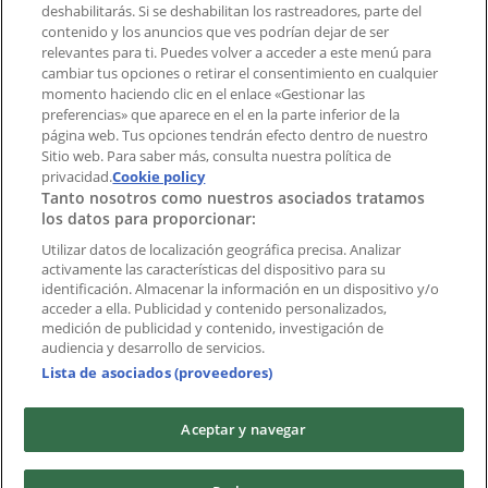
deshabilitarás. Si se deshabilitan los rastreadores, parte del
contenido y los anuncios que ves podrían dejar de ser
Índices
relevantes para ti. Puedes volver a acceder a este menú para
cambiar tus opciones o retirar el consentimiento en cualquier
momento haciendo clic en el enlace «Gestionar las
preferencias» que aparece en el en la parte inferior de la
Marcas
página web. Tus opciones tendrán efecto dentro de nuestro
Marcas locales
Sitio web. Para saber más, consulta nuestra política de
Negocios
privacidad.
Cookie policy
Tanto nosotros como nuestros asociados tratamos
Negocios cercanos
los datos para proporcionar:
Productos
Productos locales
Utilizar datos de localización geográfica precisa. Analizar
activamente las características del dispositivo para su
Ciudades
identificación. Almacenar la información en un dispositivo y/o
acceder a ella. Publicidad y contenido personalizados,
Descargar la APP Tiendeo
medición de publicidad y contenido, investigación de
audiencia y desarrollo de servicios.
Lista de asociados (proveedores)
Aceptar y navegar
Copyright © Tiendeo ® 2026 · Shopfully Marketing S.L.U. –