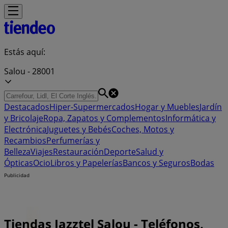
Estás aquí:
Salou - 28001
Destacados
Hiper-Supermercados
Hogar y Muebles
Jardín
y Bricolaje
Ropa, Zapatos y Complementos
Informática y
Electrónica
Juguetes y Bebés
Coches, Motos y
Recambios
Perfumerías y
Belleza
Viajes
Restauración
Deporte
Salud y
Ópticas
Ocio
Libros y Papelerías
Bancos y Seguros
Bodas
Publicidad
Tiendas Jazztel Salou - Teléfonos,