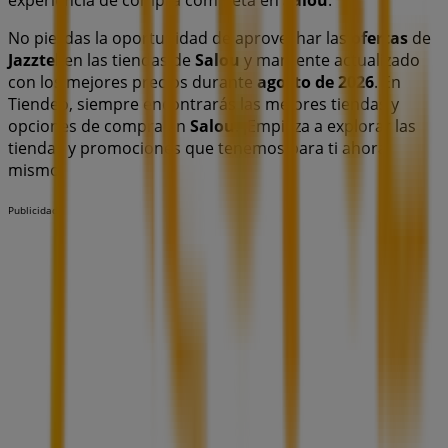
experiencia de compra completa en
Salou
.
No pierdas la oportunidad de aprovechar las
ofertas
de
Jazztel
en las tiendas de
Salou
y mantente actualizado
con los mejores precios durante
agosto de 2026
. En
Tiendeo, siempre encontrarás las mejores tiendas y
opciones de compra en
Salou
. ¡Empieza a explorar las
tiendas y promociones que tenemos para ti ahora
mismo!
Publicidad