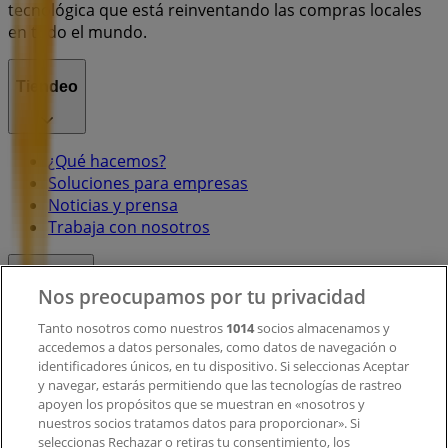
tecnológica que está reinventando las compras locales
en todo el mundo.
Tiendeo
¿Qué hacemos?
Soluciones para empresas
Noticias y prensa
Trabaja con nosotros
Contacto
Nos preocupamos por tu privacidad
Tanto nosotros como nuestros
1014
socios almacenamos y
accedemos a datos personales, como datos de navegación o
Contacto comercial y de marketing
identificadores únicos, en tu dispositivo. Si seleccionas Aceptar
Tienda mal colocada en el mapa
y navegar, estarás permitiendo que las tecnologías de rastreo
Notificar un folleto
apoyen los propósitos que se muestran en «nosotros y
¿Encontraste un problema en la web o en la
nuestros socios tratamos datos para proporcionar». Si
aplicación?
seleccionas Rechazar o retiras tu consentimiento, los