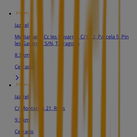
Jazztel
Mediamarkt Cc les Gavarres C/ C/ 2, Parcela 5, Pin
les Gavarres S/N, Tarragona
8.3 km
Cerrado
Jazztel
C/ Monterols 21, Reus
9.3 km
Cerrado