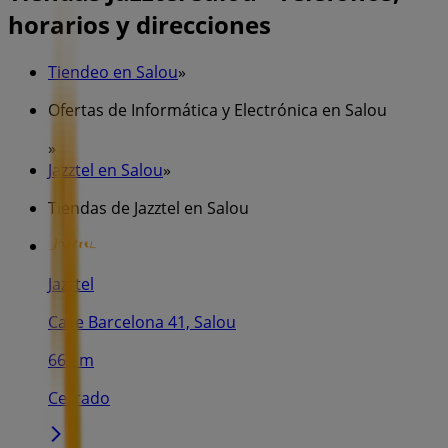
horarios y direcciones
Tiendeo en Salou
»
Ofertas de Informática y Electrónica en Salou
»
Jazztel en Salou
»
Tiendas de Jazztel en Salou
Jazztel
Calle Barcelona 41, Salou
663 m
Cerrado