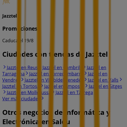
Jazztel
Promociones
Caduca el 19/8
Ciudades con tiendas de Jazztel
Jazztel en Reus
Jazztel en Cambrils
Jazztel en
Tarragona
Jazztel en Torredembarra
Jazztel en
Vendrell
Jazztel en Vilobídel Penedés
Jazztel en Valls
Jazztel en Tortosa
Jazztel en Amposta
Jazztel en Sitges
Jazztel en Mollerussa
Jazztel en Tàrrega
Ver más ciudades
Otros negocios de Informática y
Electrónica en Salou