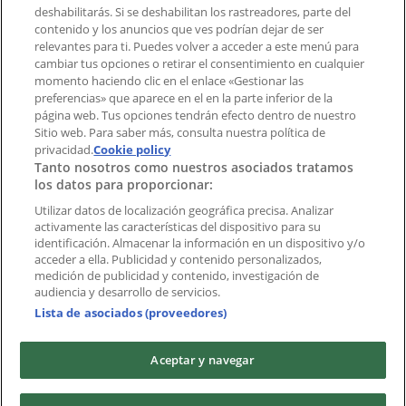
deshabilitarás. Si se deshabilitan los rastreadores, parte del
contenido y los anuncios que ves podrían dejar de ser
Índices
relevantes para ti. Puedes volver a acceder a este menú para
cambiar tus opciones o retirar el consentimiento en cualquier
momento haciendo clic en el enlace «Gestionar las
preferencias» que aparece en el en la parte inferior de la
Marcas
página web. Tus opciones tendrán efecto dentro de nuestro
Marcas locales
Sitio web. Para saber más, consulta nuestra política de
Negocios
privacidad.
Cookie policy
Tanto nosotros como nuestros asociados tratamos
Negocios cercanos
los datos para proporcionar:
Productos
Productos locales
Utilizar datos de localización geográfica precisa. Analizar
activamente las características del dispositivo para su
Ciudades
identificación. Almacenar la información en un dispositivo y/o
acceder a ella. Publicidad y contenido personalizados,
Descargar la APP Tiendeo
medición de publicidad y contenido, investigación de
audiencia y desarrollo de servicios.
Lista de asociados (proveedores)
Aceptar y navegar
Copyright © Tiendeo ® 2026 · Shopfully Marketing S.L.U. –