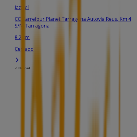
Jazztel
CC Carrefour Planet Tarragona Autovia Reus, Km 4
S/N, Tarragona
8.2 km
Cerrado
Publicidad