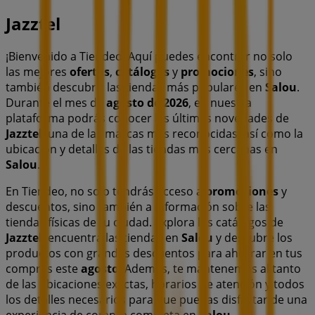
Jazztel
¡Bienvenido a Tiendeo! Aquí puedes encontrar no solo
las mejores
ofertas
,
catálogos
y
promociones
, sino
también descubrir las tiendas más populares en
Salou
.
Durante el mes de
agosto de 2026
, en nuestra
plataforma podrás conocer las últimas novedades de
Jazztel
, una de las marcas más reconocidas, así como la
ubicación y detalles de las tiendas más cercanas en
Salou
.
En Tiendeo, no solo tendrás acceso a
promociones
y
descuentos, sino también a información sobre las
tiendas físicas de tu ciudad. Explora los catálogos de
Jazztel
, encuentra las tiendas en
Salou
y descubre los
productos con grandes descuentos para ahorrar en tus
compras este
agosto
. Además, te mantenemos al tanto
de las ubicaciones exactas, horarios de atención y todos
los detalles necesarios para que puedas disfrutar de una