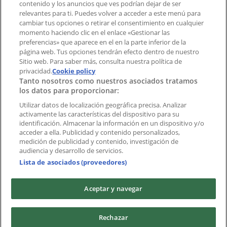
contenido y los anuncios que ves podrían dejar de ser
Índices
relevantes para ti. Puedes volver a acceder a este menú para
cambiar tus opciones o retirar el consentimiento en cualquier
momento haciendo clic en el enlace «Gestionar las
preferencias» que aparece en el en la parte inferior de la
Marcas
página web. Tus opciones tendrán efecto dentro de nuestro
Marcas locales
Sitio web. Para saber más, consulta nuestra política de
Negocios
privacidad.
Cookie policy
Tanto nosotros como nuestros asociados tratamos
Negocios cercanos
los datos para proporcionar:
Productos
Productos locales
Utilizar datos de localización geográfica precisa. Analizar
activamente las características del dispositivo para su
Ciudades
identificación. Almacenar la información en un dispositivo y/o
acceder a ella. Publicidad y contenido personalizados,
Descargar la APP Tiendeo
medición de publicidad y contenido, investigación de
audiencia y desarrollo de servicios.
Lista de asociados (proveedores)
Aceptar y navegar
Copyright © Tiendeo ® 2026 · Shopfully Marketing S.L.U. –
Rechazar
Palau de Mar – 08039 Barcelona, Spain