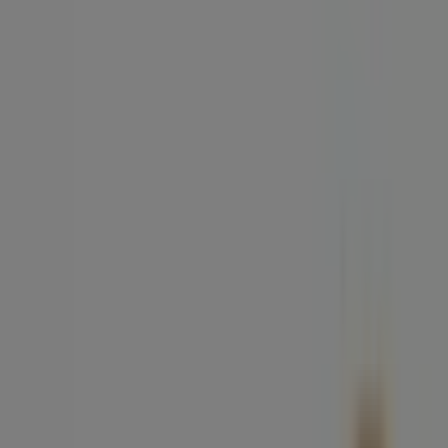
Tiendas más cercanas
Correos
PL. 25 DE JULIO, S/N, Santa Cruz de Tenerife
78 m
Cerrado