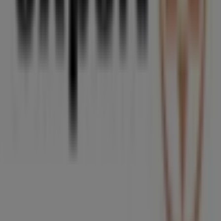
descuentos en productos de
Informática y Electrónica
para tus compras en
Santa Cruz de Tenerife
.
No pierdas la oportunidad de visitar la tienda de
Expert
en
Avda. los majuelos, 34
para disfrutar de una
experiencia de compra completa. Te invitamos a
explorar las promociones que tenemos para ti este
agosto
y mantenerte informado de las mejores ofertas
de
Expert
en
Santa Cruz de Tenerife
. ¡Visítanos y
empieza a ahorrar hoy mismo!
Más información de Expert
Ver otras tiendas de Expert en
Santa Cruz de Tenerife
Publicidad