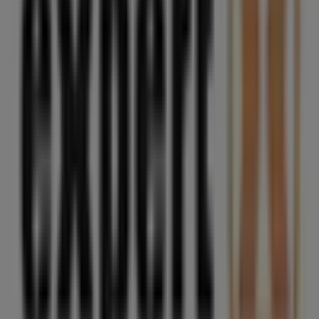
Tenerife
Expert
Bienvenido a la tienda de
Expert
en Tiendeo, donde
podrás descubrir las mejores
ofertas
,
promociones
y
catálogos
de esta destacada marca del sector de
Informática y Electrónica
. Nuestra tienda física está
ubicada en
Avda. los majuelos, 34
,
Santa Cruz de
Tenerife
, y en ella encontrarás una amplia gama de
productos de calidad que te permitirán ahorrar durante
todo el
agosto de 2026
.
En Tiendeo te ofrecemos toda la información actualizada
sobre
Expert
, como los horarios de apertura, las ofertas
exclusivas y la ubicación exacta de la tienda en
Avda. los
majuelos, 34
. Además, tendrás acceso a los últimos
catálogos de
Expert
, donde podrás descubrir las
promociones más recientes y aprovechar grandes