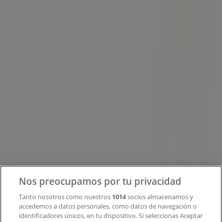
Tiendeo forma parte de Shopfully, la empresa
tecnológica que está reinventando las compras locales
en todo el mundo.
Tiendeo
¿Qué hacemos?
Soluciones para empresas
Noticias y prensa
Trabaja con nosotros
Contacto
Nos preocupamos por tu privacidad
Tanto nosotros como nuestros
1014
socios almacenamos y
accedemos a datos personales, como datos de navegación o
Contacto comercial y de marketing
identificadores únicos, en tu dispositivo. Si seleccionas Aceptar
Tienda mal colocada en el mapa