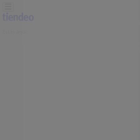
Estás aquí:
Santa Cruz de Tenerife - 28001
Destacados
Hiper-Supermercados
Hogar y Muebles
Jardín
y Bricolaje
Ropa, Zapatos y Complementos
Informática y
Electrónica
Juguetes y Bebés
Coches, Motos y
Recambios
Perfumerías y
Belleza
Viajes
Restauración
Deporte
Salud y
Ópticas
Ocio
Libros y Papelerías
Bancos y Seguros
Bodas
Publicidad
Tienda Expert | Avda. los majuelos,