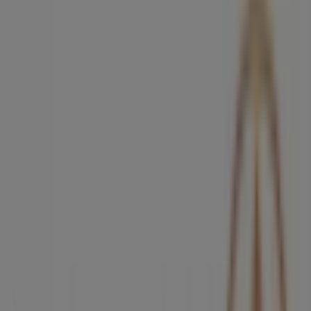
Supercor Exprés
Calle de Méndez Núñez, 24, Santa Cruz de Tenerife
81 m
Abierto
DR SMILE
C. Méndez Núñez, 17, Santa Cruz de Tenerife
99 m