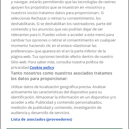
y navegar, estarás permitiendo que las tecnologías de rastreo
Notificar un folleto
apoyen los propósitos que se muestran en «nosotros y
¿Encontraste un problema en la web o en la
nuestros socios tratamos datos para proporcionar». Si
aplicación?
seleccionas Rechazar o retiras tu consentimiento, los
deshabilitarás. Si se deshabilitan los rastreadores, parte del
contenido y los anuncios que ves podrían dejar de ser
Índices
relevantes para ti. Puedes volver a acceder a este menú para
cambiar tus opciones o retirar el consentimiento en cualquier
momento haciendo clic en el enlace «Gestionar las
preferencias» que aparece en el en la parte inferior de la
Marcas
página web. Tus opciones tendrán efecto dentro de nuestro
Marcas locales
Sitio web. Para saber más, consulta nuestra política de
Negocios
privacidad.
Cookie policy
Tanto nosotros como nuestros asociados tratamos
Negocios cercanos
los datos para proporcionar:
Productos
Productos locales
Utilizar datos de localización geográfica precisa. Analizar
activamente las características del dispositivo para su
Ciudades
identificación. Almacenar la información en un dispositivo y/o
acceder a ella. Publicidad y contenido personalizados,
Descargar la APP Tiendeo
medición de publicidad y contenido, investigación de
audiencia y desarrollo de servicios.
Lista de asociados (proveedores)