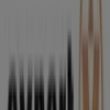
Volcom
C/ CALLAO DE LIMA, 11, Santa Cruz de Tenerife
130 m
MAPFRE
MENDEZ NUEZ 3, Santa Cruz de Tenerife
139 m
Cerrado
Otros negocios de Informática y
Electrónica en Santa Cruz de