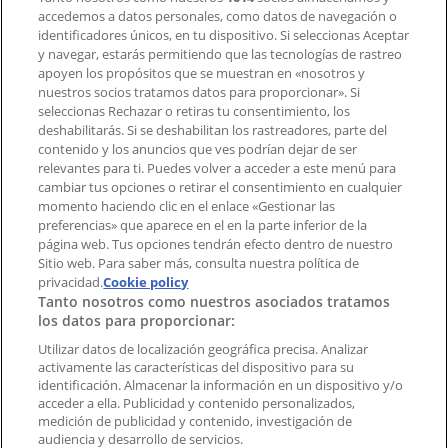
accedemos a datos personales, como datos de navegación o
Contacto comercial y de marketing
identificadores únicos, en tu dispositivo. Si seleccionas Aceptar
Tienda mal colocada en el mapa
y navegar, estarás permitiendo que las tecnologías de rastreo
Notificar un folleto
apoyen los propósitos que se muestran en «nosotros y
¿Encontraste un problema en la web o en la
nuestros socios tratamos datos para proporcionar». Si
aplicación?
seleccionas Rechazar o retiras tu consentimiento, los
deshabilitarás. Si se deshabilitan los rastreadores, parte del
contenido y los anuncios que ves podrían dejar de ser
Índices
relevantes para ti. Puedes volver a acceder a este menú para
cambiar tus opciones o retirar el consentimiento en cualquier
momento haciendo clic en el enlace «Gestionar las
preferencias» que aparece en el en la parte inferior de la
Marcas
página web. Tus opciones tendrán efecto dentro de nuestro
Marcas locales
Sitio web. Para saber más, consulta nuestra política de
Negocios
privacidad.
Cookie policy
Tanto nosotros como nuestros asociados tratamos
Negocios cercanos
los datos para proporcionar:
Productos
Productos locales
Utilizar datos de localización geográfica precisa. Analizar
activamente las características del dispositivo para su
Ciudades
identificación. Almacenar la información en un dispositivo y/o
acceder a ella. Publicidad y contenido personalizados,
Descargar la APP Tiendeo
medición de publicidad y contenido, investigación de
audiencia y desarrollo de servicios.