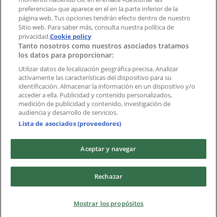
preferencias» que aparece en el en la parte inferior de la
Marcas
página web. Tus opciones tendrán efecto dentro de nuestro
Marcas locales
Sitio web. Para saber más, consulta nuestra política de
Negocios
privacidad.
Cookie policy
Tanto nosotros como nuestros asociados tratamos
Negocios cercanos
los datos para proporcionar:
Productos
Productos locales
Utilizar datos de localización geográfica precisa. Analizar
activamente las características del dispositivo para su
Ciudades
identificación. Almacenar la información en un dispositivo y/o
acceder a ella. Publicidad y contenido personalizados,
Descargar la APP Tiendeo
medición de publicidad y contenido, investigación de
audiencia y desarrollo de servicios.
Lista de asociados (proveedores)
Aceptar y navegar
Copyright © Tiendeo ® 2026 · Shopfully Marketing S.L.U. –
Rechazar
Palau de Mar – 08039 Barcelona, Spain
Términos y condiciones
Política de privacidad
Mostrar los propósitos
Gestionar cookies