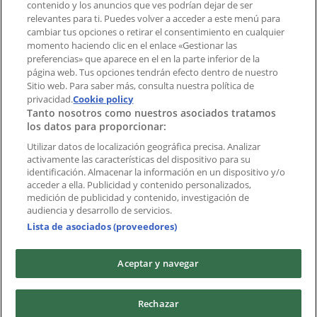
contenido y los anuncios que ves podrían dejar de ser
Índices
relevantes para ti. Puedes volver a acceder a este menú para
cambiar tus opciones o retirar el consentimiento en cualquier
momento haciendo clic en el enlace «Gestionar las
preferencias» que aparece en el en la parte inferior de la
Marcas
página web. Tus opciones tendrán efecto dentro de nuestro
Marcas locales
Sitio web. Para saber más, consulta nuestra política de
Negocios
privacidad.
Cookie policy
Tanto nosotros como nuestros asociados tratamos
Negocios cercanos
los datos para proporcionar:
Productos
Productos locales
Utilizar datos de localización geográfica precisa. Analizar
activamente las características del dispositivo para su
Ciudades
identificación. Almacenar la información en un dispositivo y/o
acceder a ella. Publicidad y contenido personalizados,
Descargar la APP Tiendeo
medición de publicidad y contenido, investigación de
audiencia y desarrollo de servicios.
Lista de asociados (proveedores)
Aceptar y navegar
Copyright © Tiendeo ® 2026 · Shopfully Marketing S.L.U. –
Rechazar
Palau de Mar – 08039 Barcelona, Spain