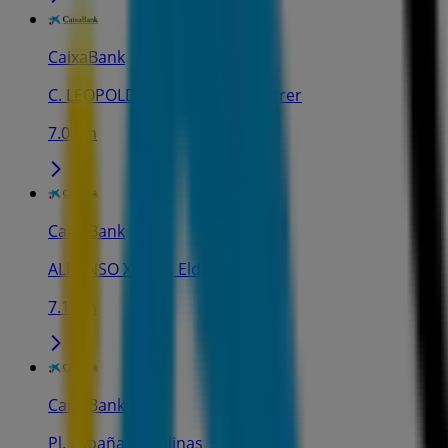
CaixaBank
C. LEOPOLDO PARDINES, 6, Petrer
7.0 km
CaixaBank
ALFONSO XIII, 37, Elda
7.1 km
CaixaBank
Pl. España, 5, Salinas