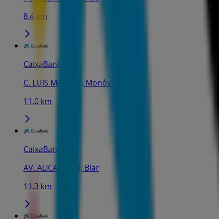
8.4 km
CaixaBank
C. LUIS MARTI, 9, Monóvar
11.0 km
CaixaBank
AV. ALICANTE, 9, Biar
11.3 km