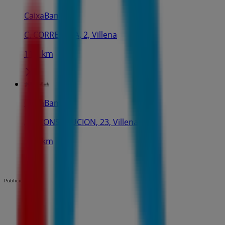
CaixaBank
C. CORREDERA, 2, Villena
11.4 km
CaixaBank
AV. CONSTITUCION, 23, Villena
11.8 km
Publicidad