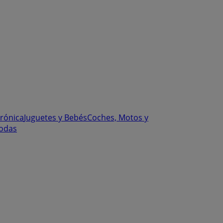
trónica
Juguetes y Bebés
Coches, Motos y
odas