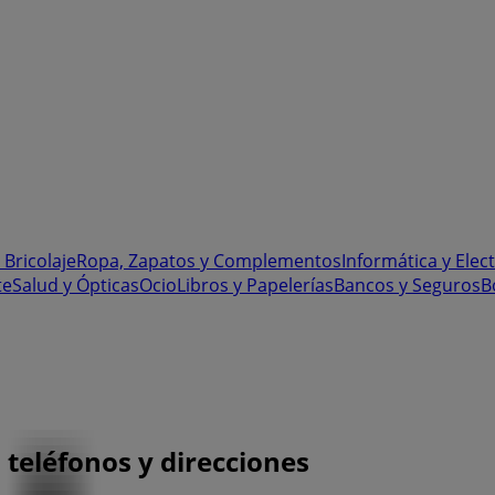
 Bricolaje
Ropa, Zapatos y Complementos
Informática y Elec
te
Salud y Ópticas
Ocio
Libros y Papelerías
Bancos y Seguros
B
 teléfonos y direcciones