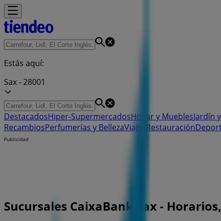
Estás aquí:
Sax - 28001
Destacados
Hiper-Supermercados
Hogar y Muebles
Jardín y
Recambios
Perfumerías y Belleza
Viajes
Restauración
Depor
Publicidad
Sucursales CaixaBank Sax - Horarios,