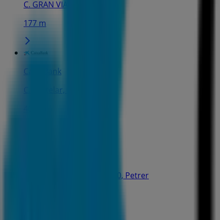
C. GRAN VIA, 18, Sax
177 m
CaixaBank
C. Castelar, 1, Sax
401 m
CaixaBank
CAMINO VIEJO DE ELDA, 20, Petrer
6.6 km