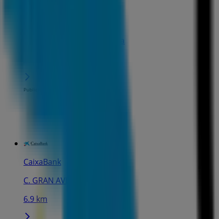
CaixaBank
C. HILARION ESLAVA, 2, Elda
6.8 km
Publicidad
CaixaBank
C. GRAN AVENIDA, 48, Elda
6.9 km