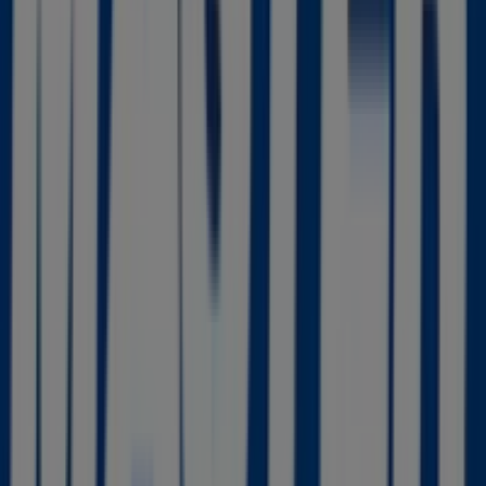
Otros negocios de Informática y
Electrónica en Torre-Pacheco
Master Cadena
Bienvenido a la tienda de
Master Cadena
en Tiendeo,
donde podrás descubrir las mejores
ofertas
,
promociones
y
catálogos
de esta destacada marca del
sector de
Informática y Electrónica
. Nuestra tienda
física está ubicada en
C/ Cartagena, 10
,
Torre-Pacheco
,
y en ella encontrarás una amplia gama de productos de
calidad que te permitirán ahorrar durante todo el
agosto de 2026
.
En Tiendeo te ofrecemos toda la información actualizada
sobre
Master Cadena
, como los horarios de apertura,
las ofertas exclusivas y la ubicación exacta de la tienda
en
C/ Cartagena, 10
. Además, tendrás acceso a los