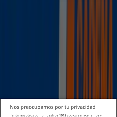
Tiendeo forma parte de Shopfully, la empresa
tecnológica que está reinventando las compras locales
en todo el mundo.
Tiendeo
¿Qué hacemos?
Soluciones para empresas
Noticias y prensa
Trabaja con nosotros
Contacto
Nos preocupamos por tu privacidad
Tanto nosotros como nuestros
1012
socios almacenamos y