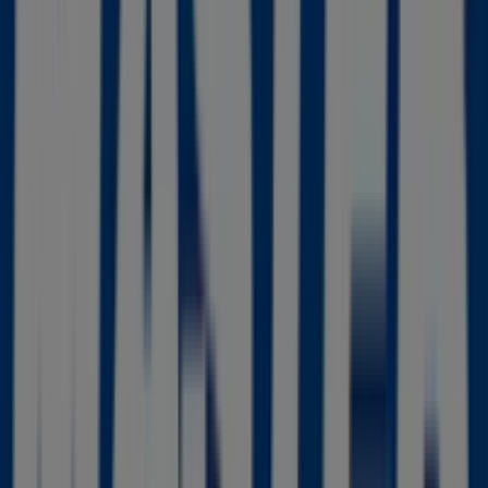
Alain Afflelou
av. estacion 2, Torre-Pacheco
40 m
Cerrado
Estancos
Calle los Rocas, 15, Torre-Pacheco
42 m
Cerrado