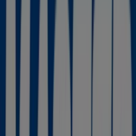
Cartagena, 10, Torre-Pacheco -
Ofertas, teléfono y horarios
Tiendeo en Torre-Pacheco
»
Ofertas de Informática y Electrónica en Torre-
Pacheco
»
Master Cadena en Torre-Pacheco
»
Master Cadena | C/ Cartagena, 10
Mapa
968585264
Mapa
968585264
Estamos a punto de publicar ofertas de Master Cadena
Publicidad