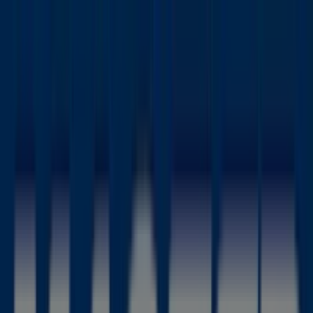
Estás aquí:
Torre-Pacheco - 28001
Destacados
Hiper-Supermercados
Hogar y Muebles
Jardín
y Bricolaje
Ropa, Zapatos y Complementos
Informática y
Electrónica
Juguetes y Bebés
Coches, Motos y
Recambios
Perfumerías y
Belleza
Viajes
Restauración
Deporte
Salud y
Ópticas
Ocio
Libros y Papelerías
Bancos y Seguros
Bodas
Publicidad
Tienda Master Cadena | C/