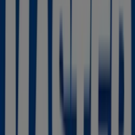
Tiendas más cercanas
Yoigo
Plaza Puerta del Sol 5, Torre-Pacheco
14 m
Cerrado