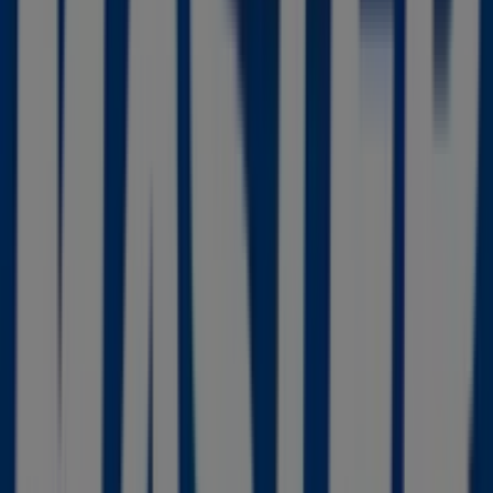
Druni
C/ Mayor, 29, Torre-Pacheco
14 m
Cerrado
Iberdrola
Avda. Estación, 1, Torre-Pacheco
21 m