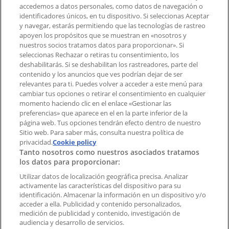
accedemos a datos personales, como datos de navegación o
Contacto comercial y de marketing
identificadores únicos, en tu dispositivo. Si seleccionas Aceptar
Tienda mal colocada en el mapa
y navegar, estarás permitiendo que las tecnologías de rastreo
Notificar un folleto
apoyen los propósitos que se muestran en «nosotros y
¿Encontraste un problema en la web o en la
nuestros socios tratamos datos para proporcionar». Si
aplicación?
seleccionas Rechazar o retiras tu consentimiento, los
deshabilitarás. Si se deshabilitan los rastreadores, parte del
contenido y los anuncios que ves podrían dejar de ser
Índices
relevantes para ti. Puedes volver a acceder a este menú para
cambiar tus opciones o retirar el consentimiento en cualquier
momento haciendo clic en el enlace «Gestionar las
preferencias» que aparece en el en la parte inferior de la
Marcas
página web. Tus opciones tendrán efecto dentro de nuestro
Marcas locales
Sitio web. Para saber más, consulta nuestra política de
Negocios
privacidad.
Cookie policy
Tanto nosotros como nuestros asociados tratamos
Negocios cercanos
los datos para proporcionar:
Productos
Productos locales
Utilizar datos de localización geográfica precisa. Analizar
activamente las características del dispositivo para su
Ciudades
identificación. Almacenar la información en un dispositivo y/o
acceder a ella. Publicidad y contenido personalizados,
Descargar la APP Tiendeo
medición de publicidad y contenido, investigación de
audiencia y desarrollo de servicios.