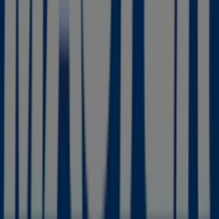
últimos catálogos de
Master Cadena
, donde podrás
descubrir las promociones más recientes y aprovechar
grandes descuentos en productos de
Informática y
Electrónica
para tus compras en
Torre-Pacheco
.
No pierdas la oportunidad de visitar la tienda de
Master
Cadena
en
C/ Cartagena, 10
para disfrutar de una
experiencia de compra completa. Te invitamos a
explorar las promociones que tenemos para ti este
agosto
y mantenerte informado de las mejores ofertas
de
Master Cadena
en
Torre-Pacheco
. ¡Visítanos y
empieza a ahorrar hoy mismo!
Más información de Master Cadena
Ver otras tiendas de
Master Cadena en Torre-Pacheco
Publicidad