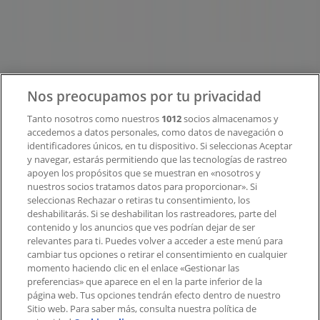
¿Qué hacemos?
Soluciones para empresas
Noticias y prensa
Trabaja con nosotros
Nos preocupamos por tu privacidad
Contacto
Tanto nosotros como nuestros
1012
socios almacenamos y
accedemos a datos personales, como datos de navegación o
identificadores únicos, en tu dispositivo. Si seleccionas Aceptar
y navegar, estarás permitiendo que las tecnologías de rastreo
Contacto comercial y de marketing
apoyen los propósitos que se muestran en «nosotros y
Tienda mal colocada en el mapa
nuestros socios tratamos datos para proporcionar». Si
Notificar un folleto
seleccionas Rechazar o retiras tu consentimiento, los
deshabilitarás. Si se deshabilitan los rastreadores, parte del
¿Encontraste un problema en la web o en la
contenido y los anuncios que ves podrían dejar de ser
aplicación?
relevantes para ti. Puedes volver a acceder a este menú para
cambiar tus opciones o retirar el consentimiento en cualquier
momento haciendo clic en el enlace «Gestionar las
Índices
preferencias» que aparece en el en la parte inferior de la
página web. Tus opciones tendrán efecto dentro de nuestro
Sitio web. Para saber más, consulta nuestra política de