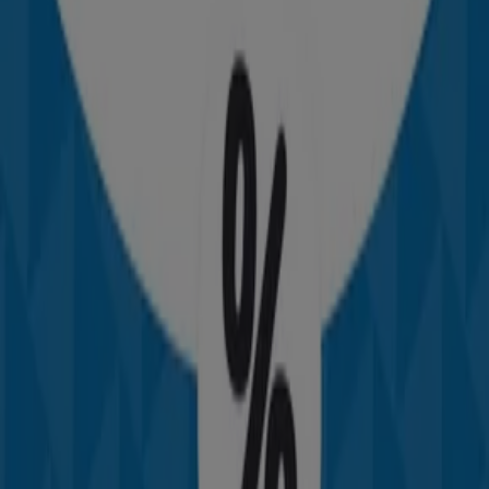
Calle Mayor 34, Zaragoza
320 m
TEDi
Avenida Compromiso de Caspe 77, Zaragoza
1.5 km
TEDi
Plaza de Utrillas 6, Zaragoza