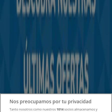
Tiendeo forma parte de Shopfully, la empresa
tecnológica que está reinventando las compras locales
en todo el mundo.
Tiendeo
¿Qué hacemos?
Soluciones para empresas
Noticias y prensa
Trabaja con nosotros
Contacto
Nos preocupamos por tu privacidad
Tanto nosotros como nuestros
1014
socios almacenamos y