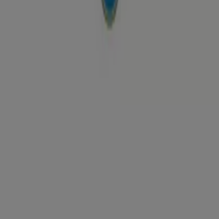
Zaragoza - Horarios, ofertas y
teléfono
Tiendeo en Zaragoza
»
Ofertas de Hogar y Muebles en Zaragoza
»
TEDi en Zaragoza
»
TEDi | Plaza de Utrillas 6
Mapa
Mapa
Ofertas de TEDi en Zaragoza
TEDi
Ofertas TEDi