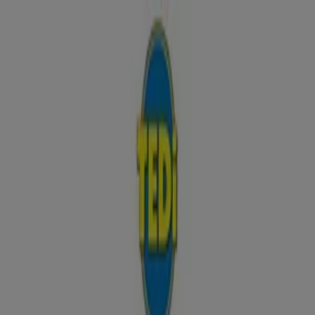
Estás aquí:
Zaragoza - 28001
Destacados
Hiper-Supermercados
Hogar y Muebles
Jardín
y Bricolaje
Ropa, Zapatos y Complementos
Informática y
Electrónica
Juguetes y Bebés
Coches, Motos y
Recambios
Perfumerías y
Belleza
Viajes
Restauración
Deporte
Salud y
Ópticas
Ocio
Libros y Papelerías
Bancos y Seguros
Bodas
Publicidad
Tienda TEDi | Plaza de Utrillas 6,