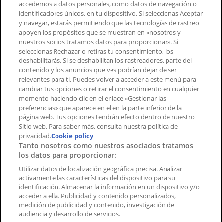
accedemos a datos personales, como datos de navegación o
Contacto comercial y de marketing
identificadores únicos, en tu dispositivo. Si seleccionas Aceptar
Tienda mal colocada en el mapa
y navegar, estarás permitiendo que las tecnologías de rastreo
Notificar un folleto
apoyen los propósitos que se muestran en «nosotros y
¿Encontraste un problema en la web o en la
nuestros socios tratamos datos para proporcionar». Si
aplicación?
seleccionas Rechazar o retiras tu consentimiento, los
deshabilitarás. Si se deshabilitan los rastreadores, parte del
contenido y los anuncios que ves podrían dejar de ser
Índices
relevantes para ti. Puedes volver a acceder a este menú para
cambiar tus opciones o retirar el consentimiento en cualquier
momento haciendo clic en el enlace «Gestionar las
preferencias» que aparece en el en la parte inferior de la
Marcas
página web. Tus opciones tendrán efecto dentro de nuestro
Marcas locales
Sitio web. Para saber más, consulta nuestra política de
Negocios
privacidad.
Cookie policy
Tanto nosotros como nuestros asociados tratamos
Negocios cercanos
los datos para proporcionar:
Productos
Productos locales
Utilizar datos de localización geográfica precisa. Analizar
activamente las características del dispositivo para su
Ciudades
identificación. Almacenar la información en un dispositivo y/o
acceder a ella. Publicidad y contenido personalizados,
Descargar la APP Tiendeo
medición de publicidad y contenido, investigación de
audiencia y desarrollo de servicios.