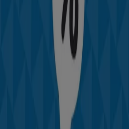
1.9 km
TEDi
Calle de Unceta 15, Zaragoza
2.2 km
TEDi
Via Hispanidad 106, Zaragoza
3.6 km