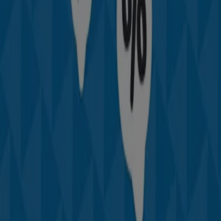
catálogos de
TEDi
, donde podrás descubrir las
promociones más recientes y aprovechar grandes
descuentos en productos de
Hogar y Muebles
para tus
compras en
Zaragoza
.
No pierdas la oportunidad de visitar la tienda de
TEDi
en
Plaza de Utrillas 6
para disfrutar de una experiencia de
compra completa. Te invitamos a explorar las
promociones que tenemos para ti este
agosto
y
mantenerte informado de las mejores ofertas de
TEDi
en
Zaragoza
. ¡Visítanos y empieza a ahorrar hoy mismo!
Más información de TEDi
Ver otras tiendas de TEDi en
Zaragoza
Publicidad