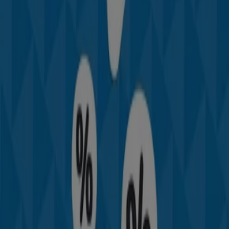
Otros negocios de Hogar y Muebles
en Zaragoza
TEDi
Bienvenido a la tienda de
TEDi
en Tiendeo, donde podrás
descubrir las mejores
ofertas
,
promociones
y
catálogos
de esta destacada marca del sector de
Hogar y Muebles
.
Nuestra tienda física está ubicada en
Plaza de Utrillas 6
,
Zaragoza
, y en ella encontrarás una amplia gama de
productos de calidad que te permitirán ahorrar durante
todo el
agosto de 2026
.
En Tiendeo te ofrecemos toda la información actualizada
sobre
TEDi
, como los horarios de apertura, las ofertas
exclusivas y la ubicación exacta de la tienda en
Plaza de
Utrillas 6
. Además, tendrás acceso a los últimos