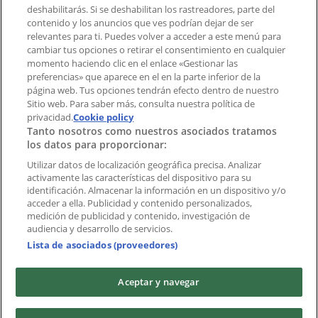
deshabilitarás. Si se deshabilitan los rastreadores, parte del
contenido y los anuncios que ves podrían dejar de ser
Índices
relevantes para ti. Puedes volver a acceder a este menú para
cambiar tus opciones o retirar el consentimiento en cualquier
momento haciendo clic en el enlace «Gestionar las
preferencias» que aparece en el en la parte inferior de la
Marcas
página web. Tus opciones tendrán efecto dentro de nuestro
Marcas locales
Sitio web. Para saber más, consulta nuestra política de
Negocios
privacidad.
Cookie policy
Tanto nosotros como nuestros asociados tratamos
Negocios cercanos
los datos para proporcionar:
Productos
Productos locales
Utilizar datos de localización geográfica precisa. Analizar
activamente las características del dispositivo para su
Ciudades
identificación. Almacenar la información en un dispositivo y/o
acceder a ella. Publicidad y contenido personalizados,
Descargar la APP Tiendeo
medición de publicidad y contenido, investigación de
audiencia y desarrollo de servicios.
Lista de asociados (proveedores)
Aceptar y navegar
Copyright © Tiendeo ® 2026 · Shopfully Marketing S.L.U. –