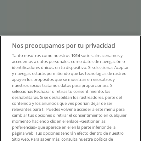
¿Qué hacemos?
Soluciones para empresas
Noticias y prensa
Trabaja con nosotros
Contacto
Nos preocupamos por tu privacidad
Tanto nosotros como nuestros
1014
socios almacenamos y
accedemos a datos personales, como datos de navegación o
Contacto comercial y de marketing
identificadores únicos, en tu dispositivo. Si seleccionas Aceptar
Tienda mal colocada en el mapa
y navegar, estarás permitiendo que las tecnologías de rastreo
Notificar un folleto
apoyen los propósitos que se muestran en «nosotros y
¿Encontraste un problema en la web o en la
nuestros socios tratamos datos para proporcionar». Si
aplicación?
seleccionas Rechazar o retiras tu consentimiento, los
deshabilitarás. Si se deshabilitan los rastreadores, parte del
contenido y los anuncios que ves podrían dejar de ser
Índices
relevantes para ti. Puedes volver a acceder a este menú para
cambiar tus opciones o retirar el consentimiento en cualquier
momento haciendo clic en el enlace «Gestionar las
preferencias» que aparece en el en la parte inferior de la
Marcas
página web. Tus opciones tendrán efecto dentro de nuestro
Marcas locales
Sitio web. Para saber más, consulta nuestra política de