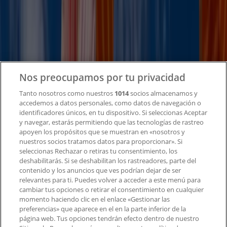
¿Qué hacemos?
Soluciones para empresas
Noticias y prensa
Trabaja con nosotros
Nos preocupamos por tu privacidad
Contacto
Tanto nosotros como nuestros
1014
socios almacenamos y
accedemos a datos personales, como datos de navegación o
identificadores únicos, en tu dispositivo. Si seleccionas Aceptar
y navegar, estarás permitiendo que las tecnologías de rastreo
Contacto comercial y de marketing
apoyen los propósitos que se muestran en «nosotros y
Tienda mal colocada en el mapa
nuestros socios tratamos datos para proporcionar». Si
Notificar un folleto
seleccionas Rechazar o retiras tu consentimiento, los
deshabilitarás. Si se deshabilitan los rastreadores, parte del
¿Encontraste un problema en la web o en la
contenido y los anuncios que ves podrían dejar de ser
aplicación?
relevantes para ti. Puedes volver a acceder a este menú para
cambiar tus opciones o retirar el consentimiento en cualquier
momento haciendo clic en el enlace «Gestionar las
Índices
preferencias» que aparece en el en la parte inferior de la
página web. Tus opciones tendrán efecto dentro de nuestro