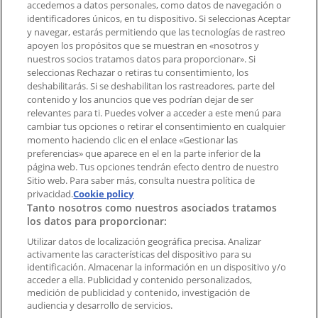
accedemos a datos personales, como datos de navegación o
Contacto comercial y de marketing
identificadores únicos, en tu dispositivo. Si seleccionas Aceptar
Tienda mal colocada en el mapa
y navegar, estarás permitiendo que las tecnologías de rastreo
Notificar un folleto
apoyen los propósitos que se muestran en «nosotros y
¿Encontraste un problema en la web o en la
nuestros socios tratamos datos para proporcionar». Si
aplicación?
seleccionas Rechazar o retiras tu consentimiento, los
deshabilitarás. Si se deshabilitan los rastreadores, parte del
contenido y los anuncios que ves podrían dejar de ser
Índices
relevantes para ti. Puedes volver a acceder a este menú para
cambiar tus opciones o retirar el consentimiento en cualquier
momento haciendo clic en el enlace «Gestionar las
preferencias» que aparece en el en la parte inferior de la
Marcas
página web. Tus opciones tendrán efecto dentro de nuestro
Marcas locales
Sitio web. Para saber más, consulta nuestra política de
Negocios
privacidad.
Cookie policy
Tanto nosotros como nuestros asociados tratamos
Negocios cercanos
los datos para proporcionar:
Productos
Productos locales
Utilizar datos de localización geográfica precisa. Analizar
activamente las características del dispositivo para su
Ciudades
identificación. Almacenar la información en un dispositivo y/o
acceder a ella. Publicidad y contenido personalizados,
Descargar la APP Tiendeo
medición de publicidad y contenido, investigación de
audiencia y desarrollo de servicios.