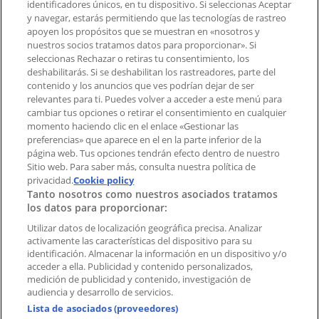
identificadores únicos, en tu dispositivo. Si seleccionas Aceptar
Tienda mal colocada en el mapa
y navegar, estarás permitiendo que las tecnologías de rastreo
Notificar un folleto
apoyen los propósitos que se muestran en «nosotros y
¿Encontraste un problema en la web o en la
nuestros socios tratamos datos para proporcionar». Si
aplicación?
seleccionas Rechazar o retiras tu consentimiento, los
deshabilitarás. Si se deshabilitan los rastreadores, parte del
contenido y los anuncios que ves podrían dejar de ser
Índices
relevantes para ti. Puedes volver a acceder a este menú para
cambiar tus opciones o retirar el consentimiento en cualquier
momento haciendo clic en el enlace «Gestionar las
preferencias» que aparece en el en la parte inferior de la
Marcas
página web. Tus opciones tendrán efecto dentro de nuestro
Marcas locales
Sitio web. Para saber más, consulta nuestra política de
Negocios
privacidad.
Cookie policy
Tanto nosotros como nuestros asociados tratamos
Negocios cercanos
los datos para proporcionar:
Productos
Productos locales
Utilizar datos de localización geográfica precisa. Analizar
activamente las características del dispositivo para su
Ciudades
identificación. Almacenar la información en un dispositivo y/o
acceder a ella. Publicidad y contenido personalizados,
Descargar la APP Tiendeo
medición de publicidad y contenido, investigación de
audiencia y desarrollo de servicios.
Lista de asociados (proveedores)