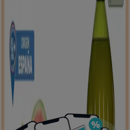
negocios más cercanos, guardarlas y crear tu lista
de ahorro, todo desde tu celular.
DESCARGA LA APLICACIÓN
Ver más
Publicidad