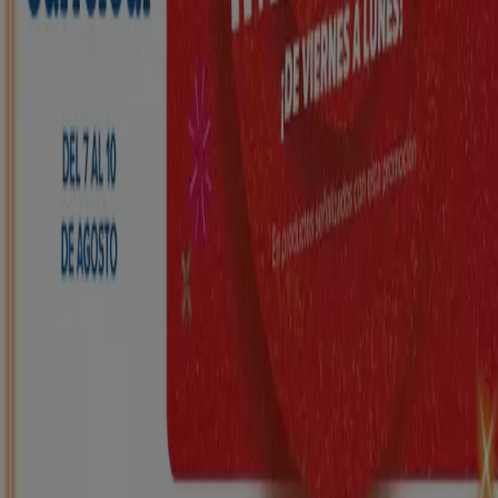
HiperDino
Ofertas que vuelan desde el 7 de agosto
Caduca el 10/8
Arteixo
Nuevo
Carrefour
REGIONAL (Articulos locales de
Alimentación, dulces, bebidas)
Caduca el 25/8
Arteixo
Nuevo