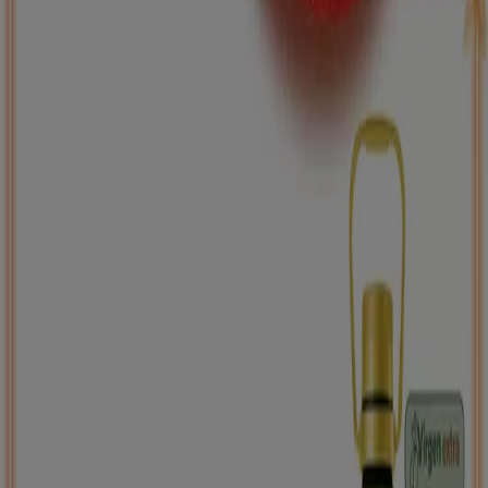
ToysRus
Back to school -20%
Caduca el 31/8
Arteixo
Nuevo
Carrefour
PRECIO IMBATIBLE
Caduca el 10/8
Arteixo
Ahorrar es aún más fácil con la aplicación.
Puedes encontrar las mejores ofertas de los