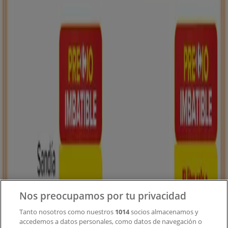
Tiendeo forma parte de Shopfully, la empresa
tecnológica que está reinventando las compras locales
en todo el mundo.
Tiendeo
¿Qué hacemos?
Soluciones para empresas
Noticias y prensa
Trabaja con nosotros
Contacto
Nos preocupamos por tu privacidad
Tanto nosotros como nuestros
1014
socios almacenamos y
accedemos a datos personales, como datos de navegación o
Contacto comercial y de marketing