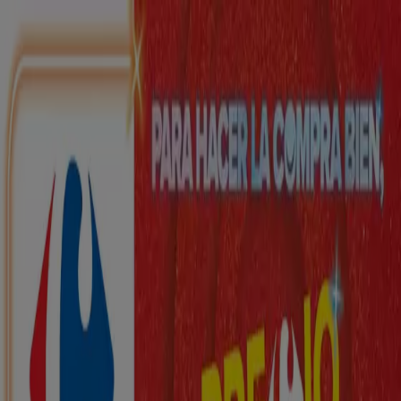
Estás aquí:
Arteixo - 28001
Destacados
Hiper-Supermercados
Hogar y Muebles
Jardín
y Bricolaje
Ropa, Zapatos y Complementos
Informática y
Electrónica
Juguetes y Bebés
Coches, Motos y
Recambios
Perfumerías y
Belleza
Viajes
Restauración
Deporte
Salud y
Ópticas
Ocio
Libros y Papelerías
Bancos y Seguros
Bodas
Publicidad
Top catálogos en Arteixo