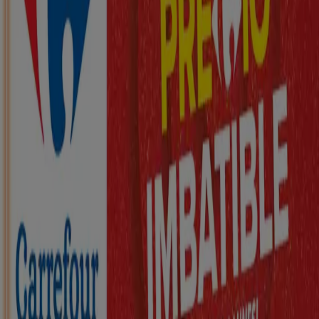
Nuevo
ZEEMAN
Ha llegado nuestra nueva colección
infantil
Caduca el 21/8
Arteixo
Nuevo
KIK
Más diversión en el cole
Caduca el 16/8
Arteixo
Nuevo