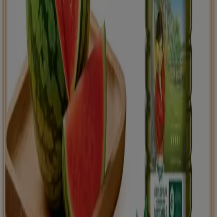
Tiendeo international
España
Italia
United Kingdom
México
Brasil
Colombia
Argentina
France
United States
Nederland
Deutschland
Perú
Chile
Portugal
Australia
Türkiye
Polska
Norge
Österreich
Sverige
Ecuador
Singapore
South Africa
Canada
Danmark
Suomi
日本
Ελλάδα
한국
Belgique
Schweiz
United Arab Emirates
România
Maroc
Ceská republika
Slovenská republika
Magyarország
България
Publicidad