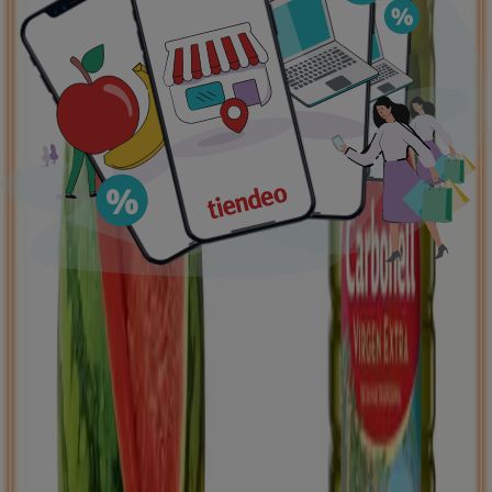
Ofertas destacadas
supermercados
jardín y bricolaje
Freidora de aire
patinete
eléctrico
viajes
aceite de oliva
comida
asiática
aguacates
bomba de agua
Tiendeo en tu ciudad
Madrid
Barcelona
Valencia
Sevilla
Zaragoza
Málaga
Palma de Mallorca
Bilbao
Alicante
Murcia
Las Palmas de Gran Canaria
Córdoba
Valladolid
A
Coruña
Vigo
Granada
Ver más ciudades
Descargar la APP