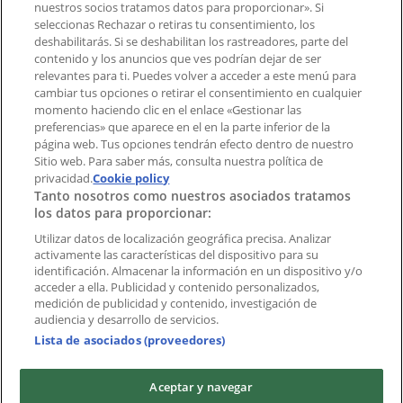
¿Encontraste un problema en la web o en la
nuestros socios tratamos datos para proporcionar». Si
aplicación?
seleccionas Rechazar o retiras tu consentimiento, los
deshabilitarás. Si se deshabilitan los rastreadores, parte del
contenido y los anuncios que ves podrían dejar de ser
Índices
relevantes para ti. Puedes volver a acceder a este menú para
cambiar tus opciones o retirar el consentimiento en cualquier
momento haciendo clic en el enlace «Gestionar las
preferencias» que aparece en el en la parte inferior de la
Marcas
página web. Tus opciones tendrán efecto dentro de nuestro
Marcas locales
Sitio web. Para saber más, consulta nuestra política de
Negocios
privacidad.
Cookie policy
Tanto nosotros como nuestros asociados tratamos
Negocios cercanos
los datos para proporcionar:
Productos
Productos locales
Utilizar datos de localización geográfica precisa. Analizar
activamente las características del dispositivo para su
Ciudades
identificación. Almacenar la información en un dispositivo y/o
acceder a ella. Publicidad y contenido personalizados,
Descargar la APP Tiendeo
medición de publicidad y contenido, investigación de
audiencia y desarrollo de servicios.
Lista de asociados (proveedores)
Aceptar y navegar