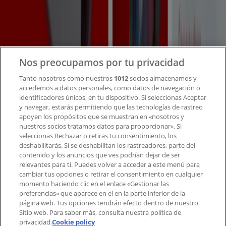
Soluciones para empresas
Noticias y prensa
Trabaja con nosotros
Contacto
Nos preocupamos por tu privacidad
Tanto nosotros como nuestros
1012
socios almacenamos y
accedemos a datos personales, como datos de navegación o
Contacto comercial y de marketing
identificadores únicos, en tu dispositivo. Si seleccionas Aceptar
Tienda mal colocada en el mapa
y navegar, estarás permitiendo que las tecnologías de rastreo
Notificar un folleto
apoyen los propósitos que se muestran en «nosotros y
¿Encontraste un problema en la web o en la
nuestros socios tratamos datos para proporcionar». Si
aplicación?
seleccionas Rechazar o retiras tu consentimiento, los
deshabilitarás. Si se deshabilitan los rastreadores, parte del
contenido y los anuncios que ves podrían dejar de ser
Índices
relevantes para ti. Puedes volver a acceder a este menú para
cambiar tus opciones o retirar el consentimiento en cualquier
momento haciendo clic en el enlace «Gestionar las
preferencias» que aparece en el en la parte inferior de la
Marcas
página web. Tus opciones tendrán efecto dentro de nuestro
Marcas locales
Sitio web. Para saber más, consulta nuestra política de
Negocios
privacidad.
Cookie policy