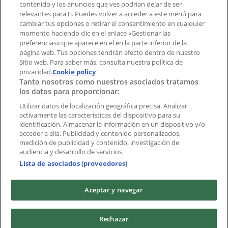
contenido y los anuncios que ves podrían dejar de ser
Índices
relevantes para ti. Puedes volver a acceder a este menú para
cambiar tus opciones o retirar el consentimiento en cualquier
momento haciendo clic en el enlace «Gestionar las
preferencias» que aparece en el en la parte inferior de la
Marcas
página web. Tus opciones tendrán efecto dentro de nuestro
Marcas locales
Sitio web. Para saber más, consulta nuestra política de
Negocios
privacidad.
Cookie policy
Tanto nosotros como nuestros asociados tratamos
Negocios cercanos
los datos para proporcionar:
Productos
Productos locales
Utilizar datos de localización geográfica precisa. Analizar
activamente las características del dispositivo para su
Ciudades
identificación. Almacenar la información en un dispositivo y/o
acceder a ella. Publicidad y contenido personalizados,
Descargar la APP Tiendeo
medición de publicidad y contenido, investigación de
audiencia y desarrollo de servicios.
Lista de asociados (proveedores)
Aceptar y navegar
Copyright © Tiendeo ® 2026 · Shopfully Marketing S.L.U. –
Rechazar
Palau de Mar – 08039 Barcelona, Spain