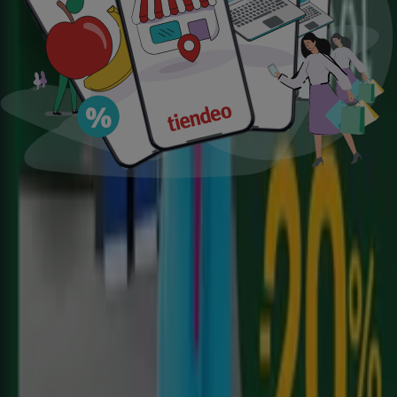
supermercados
jardín y bricolaje
Freidora de aire
patinete
eléctrico
viajes
aceite de oliva
comida
asiática
aguacates
bomba de agua
Tiendeo en tu ciudad
Madrid
Barcelona
Valencia
Sevilla
Zaragoza
Málaga
Palma de Mallorca
Bilbao
Alicante
Murcia
Las Palmas de Gran Canaria
Córdoba
Valladolid
A
Coruña
Vigo
Granada
Ver más ciudades
Descargar la APP
Tiendeo international