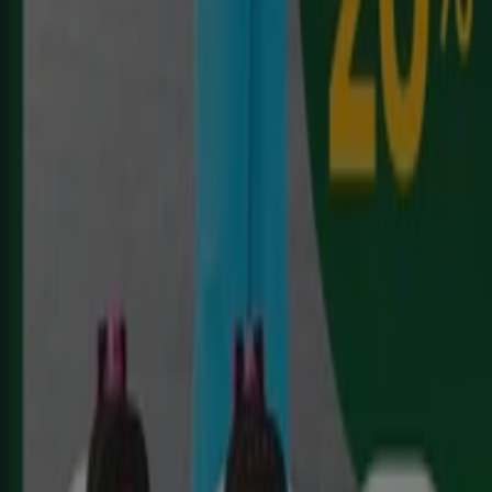
España
Italia
United Kingdom
México
Brasil
Colombia
Argentina
France
United States
Nederland
Deutschland
Perú
Chile
Portugal
Australia
Türkiye
Polska
Norge
Österreich
Sverige
Ecuador
Singapore
South Africa
Canada
Danmark
Suomi
日本
Ελλάδα
한국
Belgique
Schweiz
United Arab Emirates
România
Maroc
Ceská republika
Slovenská republika
Magyarország
България
Publicidad