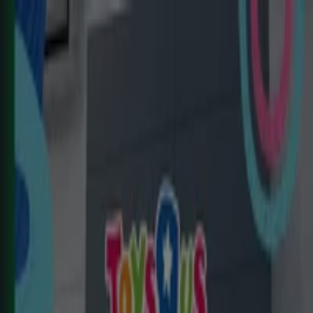
Estás aquí:
Benalup-Casas Viejas - 28001
Destacados
Hiper-Supermercados
Hogar y Muebles
Jardín
y Bricolaje
Ropa, Zapatos y Complementos
Informática y
Electrónica
Juguetes y Bebés
Coches, Motos y
Recambios
Perfumerías y
Belleza
Viajes
Restauración
Deporte
Salud y
Ópticas
Ocio
Libros y Papelerías
Bancos y Seguros
Bodas
Publicidad
Top catálogos en Benalup-Casas