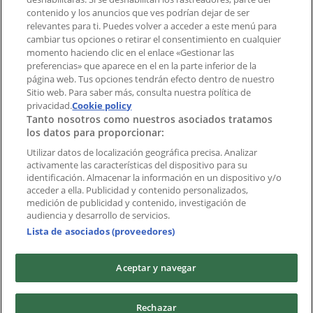
¿Encontraste un problema en la web o en la
contenido y los anuncios que ves podrían dejar de ser
aplicación?
relevantes para ti. Puedes volver a acceder a este menú para
cambiar tus opciones o retirar el consentimiento en cualquier
momento haciendo clic en el enlace «Gestionar las
Índices
preferencias» que aparece en el en la parte inferior de la
página web. Tus opciones tendrán efecto dentro de nuestro
Sitio web. Para saber más, consulta nuestra política de
Marcas
privacidad.
Cookie policy
Tanto nosotros como nuestros asociados tratamos
Negocios
los datos para proporcionar:
Negocios cercanos
Productos
Utilizar datos de localización geográfica precisa. Analizar
activamente las características del dispositivo para su
Ciudades
identificación. Almacenar la información en un dispositivo y/o
acceder a ella. Publicidad y contenido personalizados,
Descargar la APP Tiendeo
medición de publicidad y contenido, investigación de
audiencia y desarrollo de servicios.
Lista de asociados (proveedores)
Aceptar y navegar
Copyright © Tiendeo ® 2026 · Shopfully Marketing S.L.U. –
Rechazar