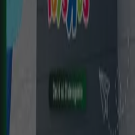
Viejas
Nuevo
E.Leclerc
ELECTRO AGOSTO 2026
Caduca el 31/8
Benalup-Casas Viejas
Nuevo
ZEEMAN
Ha llegado nuestra nueva colección
infantil
Caduca el 21/8
Benalup-Casas Viejas