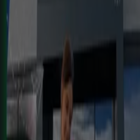
KIK
Más diversión en el cole
Caduca el 16/8
Benalup-Casas Viejas
Caduca hoy
HiperDino
Ofertas que vuelan desde el 7 de agosto
Caduca hoy
Benalup-Casas Viejas
Carrefour