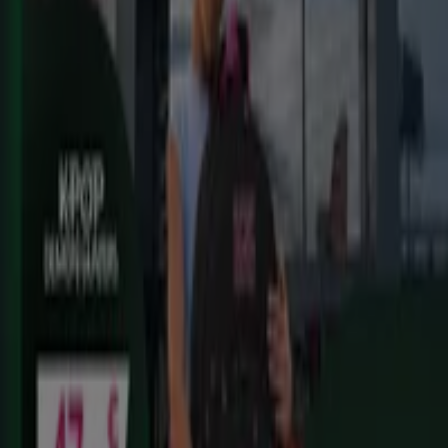
REGIONAL (Articulos locales de
Alimentación, dulces, bebidas)
Caduca el 25/8
Benalup-Casas Viejas
ToysRus
Back to school -20%
Caduca el 31/8
Benalup-Casas Viejas
Ahorrar es aún más fácil con la aplicación.
Puedes encontrar las mejores ofertas de los
negocios más cercanos, guardarlas y crear tu lista