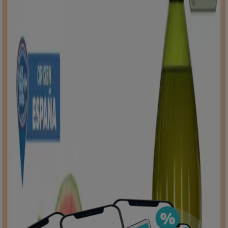
negocios más cercanos, guardarlas y crear tu lista
de ahorro, todo desde tu celular.
DESCARGA LA APLICACIÓN
Ver más
Publicidad