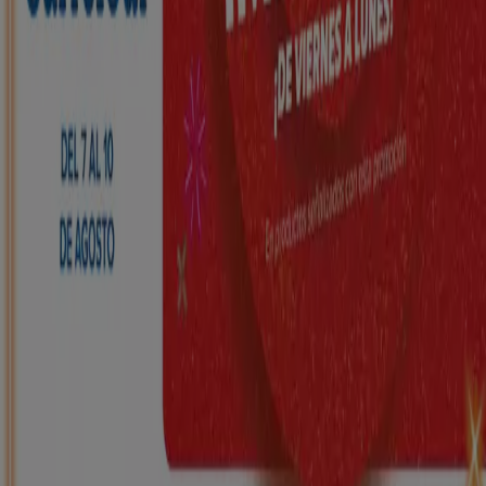
HiperDino
Ofertas que vuelan desde el 7 de agosto
Caduca el 10/8
Burjassot
Nuevo
Carrefour
REGIONAL (Articulos locales de
Alimentación, dulces, bebidas)
Caduca el 25/8
Burjassot
Nuevo