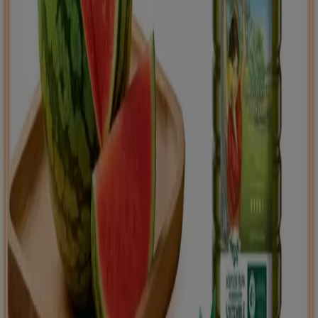
Tiendeo international
España
Italia
United Kingdom
México
Brasil
Colombia
Argentina
France
United States
Nederland
Deutschland
Perú
Chile
Portugal
Australia
Türkiye
Polska
Norge
Österreich
Sverige
Ecuador
Singapore
South Africa
Canada
Danmark
Suomi
日本
Ελλάδα
한국
Belgique
Schweiz
United Arab Emirates
România
Maroc
Ceská republika
Slovenská republika
Magyarország
България
Publicidad