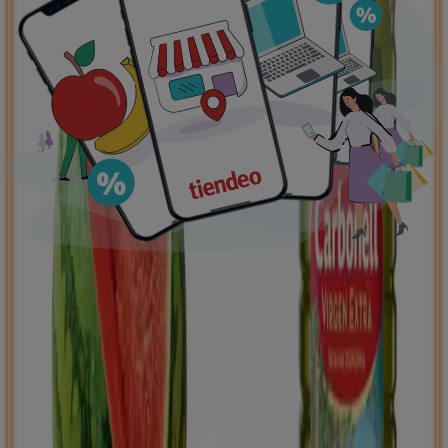
Ofertas destacadas
supermercados
jardín y bricolaje
Freidora de aire
patinete
eléctrico
viajes
aceite de oliva
comida
asiática
aguacates
bomba de agua
Tiendeo en tu ciudad
Madrid
Barcelona
Valencia
Sevilla
Zaragoza
Málaga
Palma de Mallorca
Bilbao
Alicante
Murcia
Las Palmas de Gran Canaria
Córdoba
Valladolid
A
Coruña
Vigo
Granada
Ver más ciudades
Descargar la APP