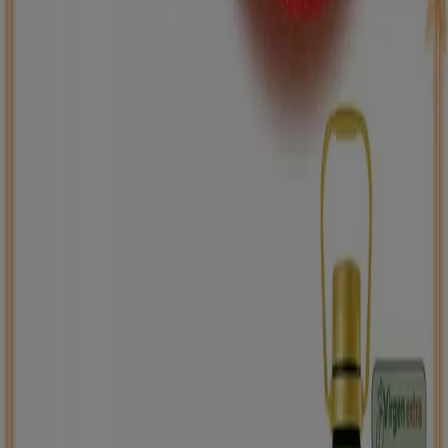
ToysRus
Back to school -20%
Caduca el 31/8
Burjassot
Nuevo
Carrefour
PRECIO IMBATIBLE
Caduca el 10/8
Burjassot
Ahorrar es aún más fácil con la aplicación.
Puedes encontrar las mejores ofertas de los