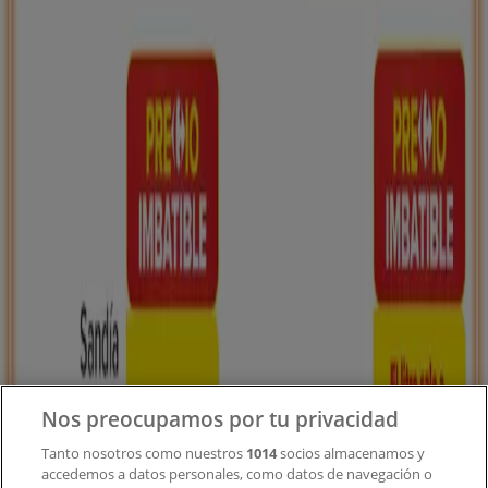
Tiendeo forma parte de Shopfully, la empresa
tecnológica que está reinventando las compras locales
en todo el mundo.
Tiendeo
¿Qué hacemos?
Soluciones para empresas
Noticias y prensa
Trabaja con nosotros
Contacto
Nos preocupamos por tu privacidad
Tanto nosotros como nuestros
1014
socios almacenamos y
accedemos a datos personales, como datos de navegación o
Contacto comercial y de marketing