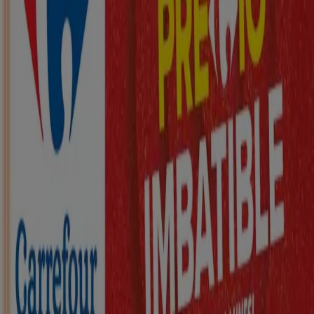
Nuevo
ZEEMAN
Ha llegado nuestra nueva colección
infantil
Caduca el 21/8
Burjassot
Nuevo
KIK
Más diversión en el cole
Caduca el 16/8
Burjassot
Nuevo