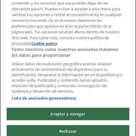
contenido y los anuncios que ves podrían dejar de ser
aplicación?
relevantes para ti. Puedes volver a acceder a este menú para
cambiar tus opciones o retirar el consentimiento en cualquier
momento haciendo clic en el enlace «Gestionar las
Índices
preferencias» que aparece en el en la parte inferior de la
página web. Tus opciones tendrán efecto dentro de nuestro
Sitio web. Para saber más, consulta nuestra política de
Marcas
privacidad.
Cookie policy
Tanto nosotros como nuestros asociados tratamos
Negocios
los datos para proporcionar:
Negocios cercanos
Productos
Utilizar datos de localización geográfica precisa. Analizar
activamente las características del dispositivo para su
Ciudades
identificación. Almacenar la información en un dispositivo y/o
acceder a ella. Publicidad y contenido personalizados,
Descargar la APP Tiendeo
medición de publicidad y contenido, investigación de
audiencia y desarrollo de servicios.
Lista de asociados (proveedores)
Aceptar y navegar
Copyright © Tiendeo ® 2026 · Shopfully Marketing S.L.U. –
Rechazar
Palau de Mar – 08039 Barcelona, Spain