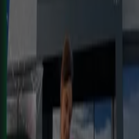
KIK
Más diversión en el cole
Caduca el 16/8
Cadreita
Caduca hoy
HiperDino
Ofertas que vuelan desde el 7 de agosto
Caduca hoy
Cadreita
Carrefour
REGIONAL (Articulos locales de