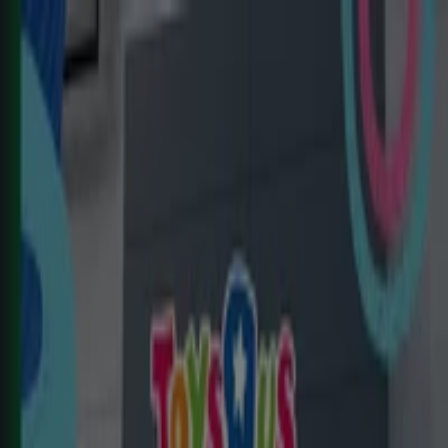
Estás aquí:
Cadreita - 28001
Destacados
Hiper-Supermercados
Hogar y Muebles
Jardín
y Bricolaje
Ropa, Zapatos y Complementos
Informática y
Electrónica
Juguetes y Bebés
Coches, Motos y
Recambios
Perfumerías y
Belleza
Viajes
Restauración
Deporte
Salud y
Ópticas
Ocio
Libros y Papelerías
Bancos y Seguros
Bodas
Publicidad
Top catálogos en Cadreita