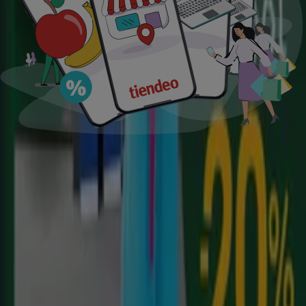
supermercados
jardín y bricolaje
Freidora de aire
patinete
eléctrico
viajes
aceite de oliva
comida
asiática
aguacates
bomba de agua
Tiendeo en tu ciudad
Madrid
Barcelona
Valencia
Sevilla
Zaragoza
Málaga
Palma de Mallorca
Bilbao
Alicante
Murcia
Las Palmas de Gran Canaria
Córdoba
Valladolid
A
Coruña
Vigo
Granada
Ver más ciudades
Descargar la APP
Tiendeo international