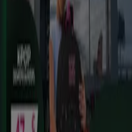
Alimentación, dulces, bebidas)
Caduca el 25/8
Cadreita
ToysRus
Back to school -20%
Caduca el 31/8
Cadreita
Ahorrar es aún más fácil con la aplicación.
Puedes encontrar las mejores ofertas de los
negocios más cercanos, guardarlas y crear tu lista
de ahorro, todo desde tu celular.