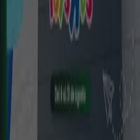
Nuevo
E.Leclerc
ELECTRO AGOSTO 2026
Caduca el 31/8
Cadreita
Nuevo
ZEEMAN
Ha llegado nuestra nueva colección
infantil
Caduca el 21/8
Cadreita