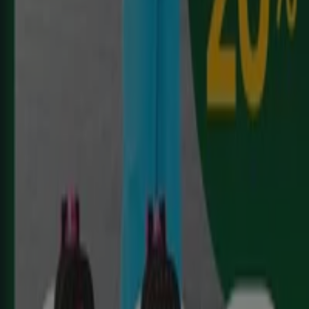
España
Italia
United Kingdom
México
Brasil
Colombia
Argentina
France
United States
Nederland
Deutschland
Perú
Chile
Portugal
Australia
Türkiye
Polska
Norge
Österreich
Sverige
Ecuador
Singapore
South Africa
Canada
Danmark
Suomi
日本
Ελλάδα
한국
Belgique
Schweiz
United Arab Emirates
România
Maroc
Ceská republika
Slovenská republika
Magyarország
България
Publicidad