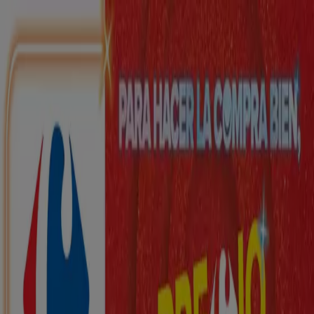
Estás aquí:
Cheste - 28001
Destacados
Hiper-Supermercados
Hogar y Muebles
Jardín
y Bricolaje
Ropa, Zapatos y Complementos
Informática y
Electrónica
Juguetes y Bebés
Coches, Motos y
Recambios
Perfumerías y
Belleza
Viajes
Restauración
Deporte
Salud y
Ópticas
Ocio
Libros y Papelerías
Bancos y Seguros
Bodas
Publicidad
Top catálogos en Cheste