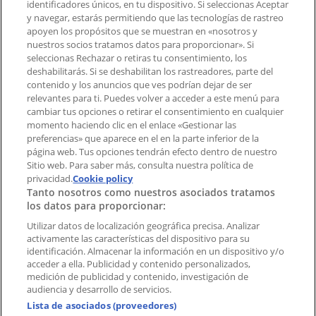
identificadores únicos, en tu dispositivo. Si seleccionas Aceptar
Tienda mal colocada en el mapa
y navegar, estarás permitiendo que las tecnologías de rastreo
Notificar un folleto
apoyen los propósitos que se muestran en «nosotros y
¿Encontraste un problema en la web o en la
nuestros socios tratamos datos para proporcionar». Si
aplicación?
seleccionas Rechazar o retiras tu consentimiento, los
deshabilitarás. Si se deshabilitan los rastreadores, parte del
contenido y los anuncios que ves podrían dejar de ser
Índices
relevantes para ti. Puedes volver a acceder a este menú para
cambiar tus opciones o retirar el consentimiento en cualquier
momento haciendo clic en el enlace «Gestionar las
preferencias» que aparece en el en la parte inferior de la
Marcas
página web. Tus opciones tendrán efecto dentro de nuestro
Marcas locales
Sitio web. Para saber más, consulta nuestra política de
Negocios
privacidad.
Cookie policy
Tanto nosotros como nuestros asociados tratamos
Negocios cercanos
los datos para proporcionar:
Productos
Productos locales
Utilizar datos de localización geográfica precisa. Analizar
activamente las características del dispositivo para su
Ciudades
identificación. Almacenar la información en un dispositivo y/o
acceder a ella. Publicidad y contenido personalizados,
Descargar la APP Tiendeo
medición de publicidad y contenido, investigación de
audiencia y desarrollo de servicios.
Lista de asociados (proveedores)