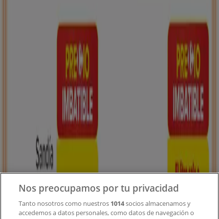
Tiendeo forma parte de Shopfully, la empresa
tecnológica que está reinventando las compras locales
en todo el mundo.
Tiendeo
¿Qué hacemos?
Soluciones para empresas
Noticias y prensa
Trabaja con nosotros
Contacto
Nos preocupamos por tu privacidad
Tanto nosotros como nuestros
1014
socios almacenamos y
accedemos a datos personales, como datos de navegación o
Contacto comercial y de marketing