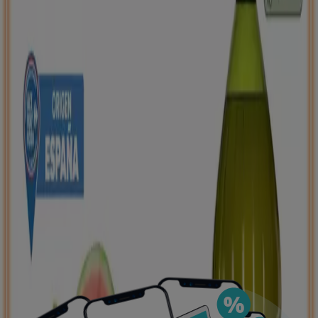
negocios más cercanos, guardarlas y crear tu lista
de ahorro, todo desde tu celular.
DESCARGA LA APLICACIÓN
Ver más
Publicidad