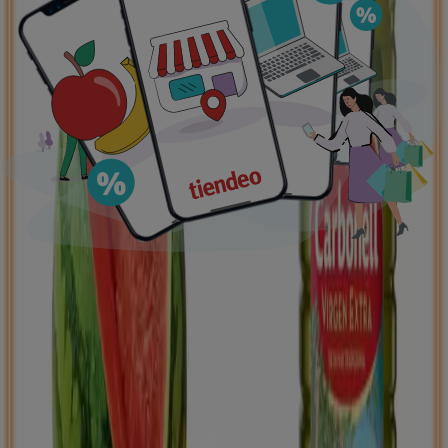
Ofertas destacadas
supermercados
jardín y bricolaje
Freidora de aire
patinete
eléctrico
viajes
aceite de oliva
comida
asiática
aguacates
bomba de agua
Tiendeo en tu ciudad
Madrid
Barcelona
Valencia
Sevilla
Zaragoza
Málaga
Palma de Mallorca
Bilbao
Alicante
Murcia
Las Palmas de Gran Canaria
Córdoba
Valladolid
A
Coruña
Vigo
Granada
Ver más ciudades
Descargar la APP