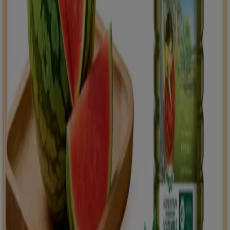
Tiendeo international
España
Italia
United Kingdom
México
Brasil
Colombia
Argentina
France
United States
Nederland
Deutschland
Perú
Chile
Portugal
Australia
Türkiye
Polska
Norge
Österreich
Sverige
Ecuador
Singapore
South Africa
Canada
Danmark
Suomi
日本
Ελλάδα
한국
Belgique
Schweiz
United Arab Emirates
România
Maroc
Ceská republika
Slovenská republika
Magyarország
България
Publicidad