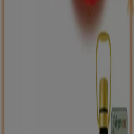
ToysRus
Back to school -20%
Caduca el 31/8
Cheste
Nuevo
Carrefour
PRECIO IMBATIBLE
Caduca el 10/8
Cheste
Ahorrar es aún más fácil con la aplicación.
Puedes encontrar las mejores ofertas de los