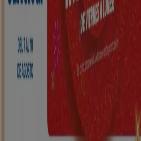
HiperDino
Ofertas que vuelan desde el 7 de agosto
Caduca el 10/8
Cheste
Nuevo
Carrefour
REGIONAL (Articulos locales de
Alimentación, dulces, bebidas)
Caduca el 25/8
Cheste
Nuevo