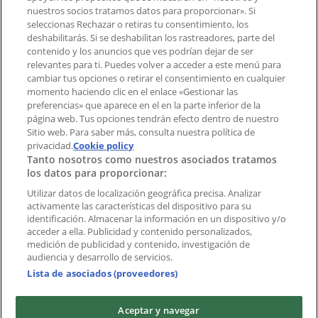
¿Encontraste un problema en la web o en la
nuestros socios tratamos datos para proporcionar». Si
aplicación?
seleccionas Rechazar o retiras tu consentimiento, los
deshabilitarás. Si se deshabilitan los rastreadores, parte del
contenido y los anuncios que ves podrían dejar de ser
Índices
relevantes para ti. Puedes volver a acceder a este menú para
cambiar tus opciones o retirar el consentimiento en cualquier
momento haciendo clic en el enlace «Gestionar las
preferencias» que aparece en el en la parte inferior de la
Marcas
página web. Tus opciones tendrán efecto dentro de nuestro
Marcas locales
Sitio web. Para saber más, consulta nuestra política de
Negocios
privacidad.
Cookie policy
Tanto nosotros como nuestros asociados tratamos
Negocios cercanos
los datos para proporcionar:
Productos
Productos locales
Utilizar datos de localización geográfica precisa. Analizar
activamente las características del dispositivo para su
Ciudades
identificación. Almacenar la información en un dispositivo y/o
acceder a ella. Publicidad y contenido personalizados,
Descargar la APP Tiendeo
medición de publicidad y contenido, investigación de
audiencia y desarrollo de servicios.
Lista de asociados (proveedores)
Aceptar y navegar