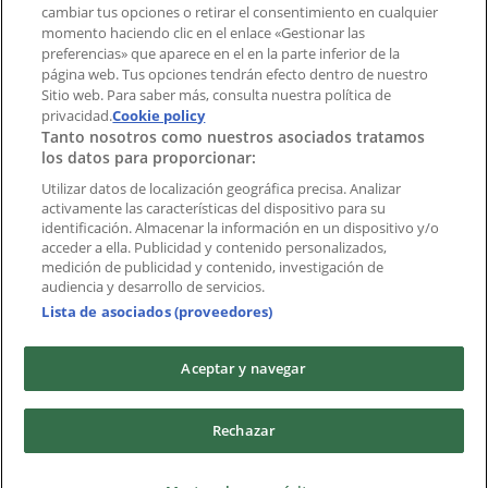
cambiar tus opciones o retirar el consentimiento en cualquier
momento haciendo clic en el enlace «Gestionar las
Índices
preferencias» que aparece en el en la parte inferior de la
página web. Tus opciones tendrán efecto dentro de nuestro
Sitio web. Para saber más, consulta nuestra política de
Marcas
privacidad.
Cookie policy
Tanto nosotros como nuestros asociados tratamos
Negocios
los datos para proporcionar:
Negocios cercanos
Productos
Utilizar datos de localización geográfica precisa. Analizar
activamente las características del dispositivo para su
Ciudades
identificación. Almacenar la información en un dispositivo y/o
acceder a ella. Publicidad y contenido personalizados,
Descargar la APP Tiendeo
medición de publicidad y contenido, investigación de
audiencia y desarrollo de servicios.
Lista de asociados (proveedores)
Aceptar y navegar
Copyright © Tiendeo ® 2026 · Shopfully Marketing S.L.U. –
Rechazar
Palau de Mar – 08039 Barcelona, Spain
Términos y condiciones
Política de privacidad