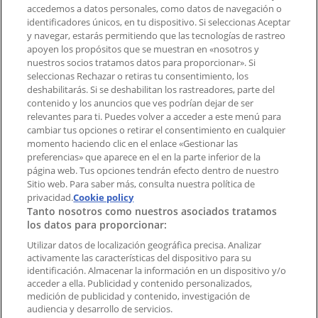
accedemos a datos personales, como datos de navegación o
Contacto comercial y de marketing
identificadores únicos, en tu dispositivo. Si seleccionas Aceptar
Tienda mal colocada en el mapa
y navegar, estarás permitiendo que las tecnologías de rastreo
Notificar un folleto
apoyen los propósitos que se muestran en «nosotros y
¿Encontraste un problema en la web o en la
nuestros socios tratamos datos para proporcionar». Si
aplicación?
seleccionas Rechazar o retiras tu consentimiento, los
deshabilitarás. Si se deshabilitan los rastreadores, parte del
contenido y los anuncios que ves podrían dejar de ser
Índices
relevantes para ti. Puedes volver a acceder a este menú para
cambiar tus opciones o retirar el consentimiento en cualquier
momento haciendo clic en el enlace «Gestionar las
preferencias» que aparece en el en la parte inferior de la
Marcas
página web. Tus opciones tendrán efecto dentro de nuestro
Marcas locales
Sitio web. Para saber más, consulta nuestra política de
Negocios
privacidad.
Cookie policy
Tanto nosotros como nuestros asociados tratamos
Negocios cercanos
los datos para proporcionar:
Productos
Productos locales
Utilizar datos de localización geográfica precisa. Analizar
activamente las características del dispositivo para su
Ciudades
identificación. Almacenar la información en un dispositivo y/o
acceder a ella. Publicidad y contenido personalizados,
Descargar la APP Tiendeo
medición de publicidad y contenido, investigación de
audiencia y desarrollo de servicios.