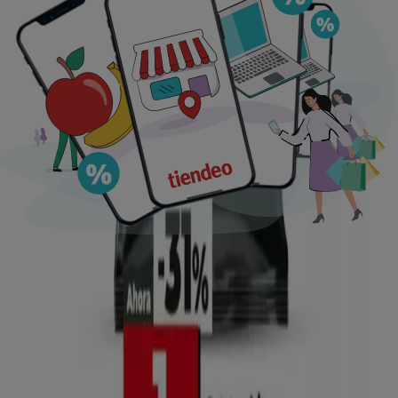
Ofertas destacadas
supermercados
jardín y bricolaje
Freidora de aire
patinete
eléctrico
viajes
aceite de oliva
comida
asiática
aguacates
bomba de agua
Tiendeo en tu ciudad
Madrid
Barcelona
Valencia
Sevilla
Zaragoza
Málaga
Palma de Mallorca
Bilbao
Alicante
Murcia
Las Palmas de Gran Canaria
Córdoba
Valladolid
A
Coruña
Vigo
Granada
Ver más ciudades
Descargar la APP