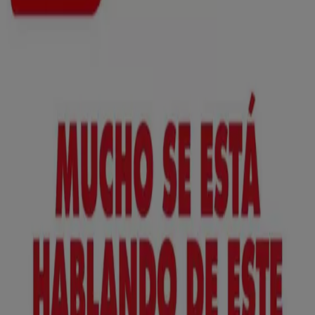
Nuevo
ToysRus
Back to school -20%
Caduca el 31/8
Corrales de Buelna
Anticipado
Lidl
¡Bazar Lidl!- Ofertas válidas del 10/08 al
16/08
Caduca el 16/8
Corrales de Buelna
Anticipado