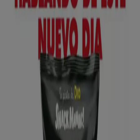
Lidl
№ 1 PRECIO - Ofertas válidas del 10/08 al
16/08
Caduca el 16/8
Corrales de Buelna
Anticipado
Lidl
¡Bazar Lidl!- Ofertas válidas del 10/08 al
16/08
Caduca el 16/8
Corrales de Buelna
Anticipado