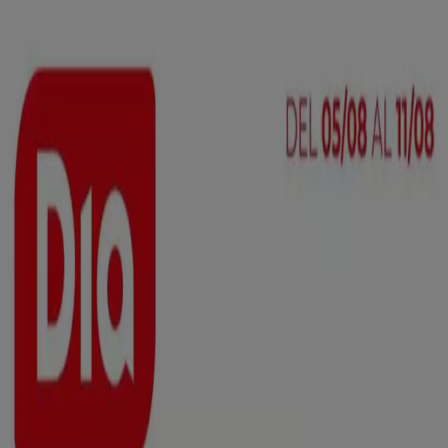
Estás aquí:
Corrales de Buelna - 28001
Destacados
Hiper-Supermercados
Hogar y Muebles
Jardín
y Bricolaje
Ropa, Zapatos y Complementos
Informática y
Electrónica
Juguetes y Bebés
Coches, Motos y
Recambios
Perfumerías y
Belleza
Viajes
Restauración
Deporte
Salud y
Ópticas
Ocio
Libros y Papelerías
Bancos y Seguros
Bodas
Publicidad
Top catálogos en Corrales de Buelna