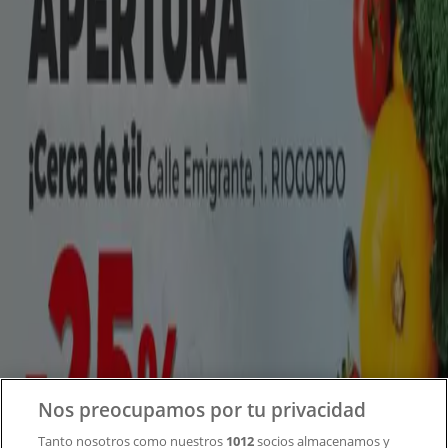
Tiendeo forma parte de Shopfully, la empresa
tecnológica que está reinventando las compras locales
en todo el mundo.
Tiendeo
¿Qué hacemos?
Soluciones para empresas
Noticias y prensa
Trabaja con nosotros
Contacto
Nos preocupamos por tu privacidad
Tanto nosotros como nuestros
1012
socios almacenamos y