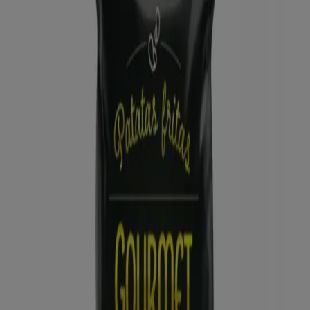
ALDI
Qué poco cuesta comprar bien
Caduca el 16/8
Corrales de Buelna
Nuevo
Dia
Gran apertura Dia del 05/08 al 11/08
Caduca el 11/8
Corrales de Buelna
Ahorrar es aún más fácil con la aplicación.