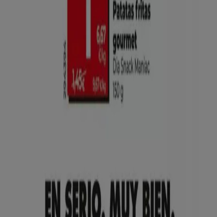
Tiendeo international
España
Italia
United Kingdom
México
Brasil
Colombia
Argentina
France
United States
Nederland
Deutschland
Perú
Chile
Portugal
Australia
Türkiye
Polska
Norge
Österreich
Sverige
Ecuador
Singapore
South Africa
Canada
Danmark
Suomi
日本
Ελλάδα
한국
Belgique
Schweiz
United Arab Emirates
România
Maroc
Ceská republika
Slovenská republika
Magyarország
България
Publicidad