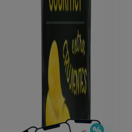
Puedes encontrar las mejores ofertas de los
negocios más cercanos, guardarlas y crear tu lista
de ahorro, todo desde tu celular.
DESCARGA LA APLICACIÓN
Ver más
Publicidad