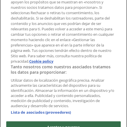
Notificar un folleto
apoyen los propósitos que se muestran en «nosotros y
¿Encontraste un problema en la web o en la
nuestros socios tratamos datos para proporcionar». Si
aplicación?
seleccionas Rechazar o retiras tu consentimiento, los
deshabilitarás. Si se deshabilitan los rastreadores, parte del
contenido y los anuncios que ves podrían dejar de ser
Índices
relevantes para ti. Puedes volver a acceder a este menú para
cambiar tus opciones o retirar el consentimiento en cualquier
momento haciendo clic en el enlace «Gestionar las
preferencias» que aparece en el en la parte inferior de la
Marcas
página web. Tus opciones tendrán efecto dentro de nuestro
Marcas locales
Sitio web. Para saber más, consulta nuestra política de
Negocios
privacidad.
Cookie policy
Tanto nosotros como nuestros asociados tratamos
Negocios cercanos
los datos para proporcionar:
Productos
Productos locales
Utilizar datos de localización geográfica precisa. Analizar
activamente las características del dispositivo para su
Ciudades
identificación. Almacenar la información en un dispositivo y/o
acceder a ella. Publicidad y contenido personalizados,
Descargar la APP Tiendeo
medición de publicidad y contenido, investigación de
audiencia y desarrollo de servicios.
Lista de asociados (proveedores)