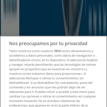
¿Qué hacemos?
Soluciones para empresas
Noticias y prensa
Trabaja con nosotros
Contacto
Nos preocupamos por tu privacidad
Tanto nosotros como nuestros
1012
socios almacenamos y
accedemos a datos personales, como datos de navegación o
Contacto comercial y de marketing
identificadores únicos, en tu dispositivo. Si seleccionas Aceptar
Tienda mal colocada en el mapa
y navegar, estarás permitiendo que las tecnologías de rastreo
Notificar un folleto
apoyen los propósitos que se muestran en «nosotros y
¿Encontraste un problema en la web o en la
nuestros socios tratamos datos para proporcionar». Si
aplicación?
seleccionas Rechazar o retiras tu consentimiento, los
deshabilitarás. Si se deshabilitan los rastreadores, parte del
contenido y los anuncios que ves podrían dejar de ser
Índices
relevantes para ti. Puedes volver a acceder a este menú para
cambiar tus opciones o retirar el consentimiento en cualquier
momento haciendo clic en el enlace «Gestionar las
preferencias» que aparece en el en la parte inferior de la