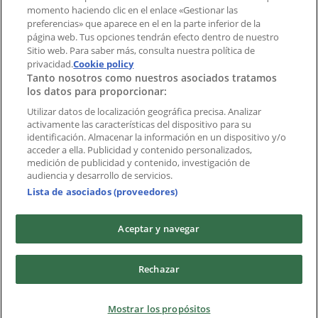
momento haciendo clic en el enlace «Gestionar las
preferencias» que aparece en el en la parte inferior de la
Marcas
página web. Tus opciones tendrán efecto dentro de nuestro
Marcas locales
Sitio web. Para saber más, consulta nuestra política de
Negocios
privacidad.
Cookie policy
Tanto nosotros como nuestros asociados tratamos
Negocios cercanos
los datos para proporcionar:
Productos
Productos locales
Utilizar datos de localización geográfica precisa. Analizar
activamente las características del dispositivo para su
Ciudades
identificación. Almacenar la información en un dispositivo y/o
acceder a ella. Publicidad y contenido personalizados,
Descargar la APP Tiendeo
medición de publicidad y contenido, investigación de
audiencia y desarrollo de servicios.
Lista de asociados (proveedores)
Aceptar y navegar
Copyright © Tiendeo ® 2026 · Shopfully Marketing S.L.U. –
Rechazar
Palau de Mar – 08039 Barcelona, Spain
Términos y condiciones
Política de privacidad
Mostrar los propósitos